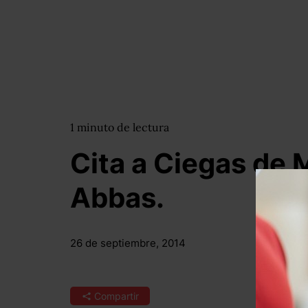
1
minuto
de lectura
Cita a Ciegas de
Abbas.
26 de septiembre, 2014
Compartir