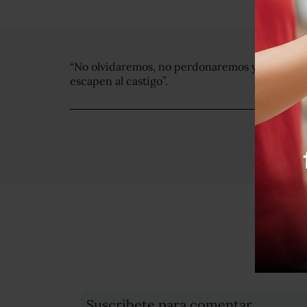
“No olvidaremos, no perdonaremos y no permi
escapen al castigo”.
Suscribete para comentar...