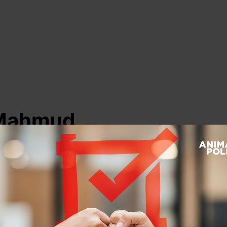
 Mahmud
Por:
Dulce Ramos
@
WikiRamos
Leer después