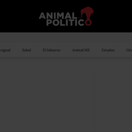
sigual
Salud
El Sabueso
Animal MX
Estados
Gén