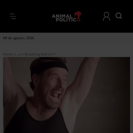
09 de agosto, 2026
Home
>
¿<i>Breaking Ball</i>?