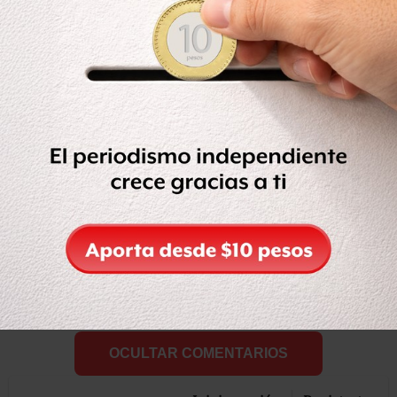
liga del beisbol estadounidense. Checa aquí el divertido
comercial que hizo Walt para la postemporada de la MLB
para TBS.
Compartir
Leer después
Etiquetas:
BRYAN CRANSTON
COMERCIAL
MLB
VIDEO
OCULTAR COMENTARIOS