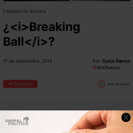
1
minuto
de lectura
¿<i>Breaking
Ball</i>?
17 de septiembre, 2014
Por:
Dulce Ramos
@
WikiRamos
Compartir
Leer después
El actor Bryan Cranston, quien ganó fama mundial por su
papel de Walter White en
Breaking Bad
, enfrenta un
nuevo reto en su carrera en un comercial de la grandes