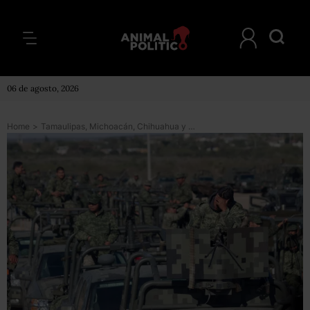
06 de agosto, 2026
Home
>
Tamaulipas, Michoacán, Chihuahua y Sinaloa, los estados con más homicidios dolosos