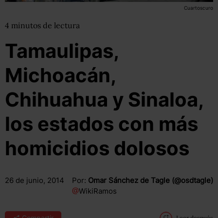
Cuartoscuro
4
minutos
de lectura
Tamaulipas,
Michoacán,
Chihuahua y Sinaloa,
los estados con más
homicidios dolosos
26 de junio, 2014
Por:
Omar Sánchez de Tagle (@osdtagle)
@
WikiRamos
Compartir
Leer después