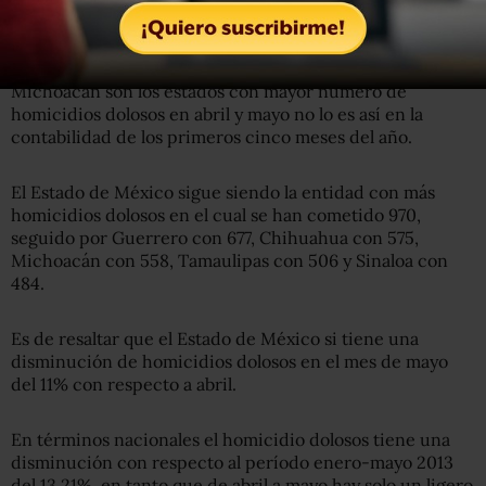
sexto estado con mayor número de homicidios dolosos.
Es importante recalcar que si bien Tamaulipas y
Michoacán son los estados con mayor número de
homicidios dolosos en abril y mayo no lo es así en la
contabilidad de los primeros cinco meses del año.
El Estado de México sigue siendo la entidad con más
homicidios dolosos en el cual se han cometido 970,
seguido por Guerrero con 677, Chihuahua con 575,
Michoacán con 558, Tamaulipas con 506 y Sinaloa con
484.
Es de resaltar que el Estado de México si tiene una
disminución de homicidios dolosos en el mes de mayo
del 11% con respecto a abril.
En términos nacionales el homicidio dolosos tiene una
disminución con respecto al período enero-mayo 2013
del 13.21%, en tanto que de abril a mayo hay solo un ligero