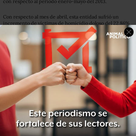
con respecto al período enero-mayo del 2013.
Con respecto al mes de abril, esta entidad sufrió un
incremento de víctimas de homicidio doloso del 22.86%
ya que
en la entidad en abril se cometían 3.5 homicidios
dolosos al día y en mayo se presentaron 4.2.
En lo que va del año Michoacán tiene una cifra de 558
víctimas de homicidio doloso. En tanto que en delitos
como el secuestro y la extorsión también se puede
observar en el informe del Secretariado un incremento
del 2.60% y del 32.39%.
En el reciente informe del Secretariado Ejecutivo del
Sistema Nacional de Seguridad Pública,
dos entidades
llaman la atención por su incremento en homicidios se
trata de Chihuahua y Sinaloa.
Esos estados presentan un incremento del 19.44% y del
31.03%. De hecho, Sinaloa, con este incremento, es el