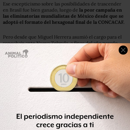
Ese escepticismo sobre las posibilidades de trascender
en Brasil fue bien ganado, luego de
la peor campaña en
las eliminatorias mundialistas de México desde que se
adoptó el formato del hexagonal final de la CONCACAF.
Pero desde que Miguel Herrera asumió el cargo para el
repechaje ante Nueva Zelanda, a fines del año pasado,
comenzó a motivar a los jugadores para creer que todo
era posible. No sólo alcanzar, sino superar la ronda de
cuartos de final.
Todos los 23 jugadores convocados por Herrera han
sido campeones en alguna etapa de su carrera
profesional, i
ncluyendo mundiales juveniles o el fútbol
de los Juegos Olímpicos.
“Entre nosotros hablamos de que queremos vencer a no
sólo a Holanda, aspiramos a ganarle a todos los grandes y
no sólo jugar un quinto partido, queremos ganar la Copa
del Mundo”, dijo el zaguero Miguel Layún. “Holanda viene