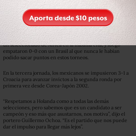
de jugar la última final y aquí es candidato, si ganamos
este partido, la confianza ser irá por los cielos”.
Esa confianza de México en este Mundial ha ido
creciendo con el paso de los partidos.
En el debut
superaron 1-0 a Camerún, la primera vez que vencen a
un seleccionado de África en la máxima cita; y luego
empataron 0-0 con un Brasil al que nunca le habían
podido sacar puntos en estos torneos.
En la tercera jornada, los mexicanos se impusieron 3-1 a
Croacia para avanzar invictos a la segunda ronda por
primera vez desde Corea-Japón 2002.
“Respetamos a Holanda como a todas las demás
selecciones, pero sabemos que es un candidato a ser
campeón y eso más que asustarnos, nos motiva”, dijo el
portero Guillermo Ochoa. “Es el partido que nos puede
dar el impulso para llegar más lejos”.