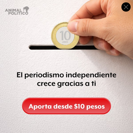
El pasado miércoles, maestros de la Coordinadora
Nacional de Trabajadores de la Educación (CNTE)
iniciaron un paro laboral de 24 horas,
en rechazo a la
reforma educativa.
El secretario técnico A de la sección 18 del CNTE,
Eugenio Rodríguez, dio a conocer que fueron
seis mil
escuelas que a nivel estatal se sumaron al paro laboral.