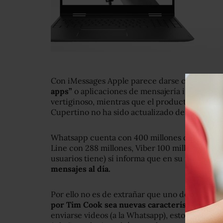
Con iMessages Apple parece darse cuenta de q
apps”
o aplicaciones de mensajería inastantán
vertiginoso, mientras que el producto de mens
Cupertino no ha sido actualizado desde 2007.
Whatsapp cuenta con 400 millones de usuarios
Line con 288 millones, Viber 100 millones y S
usuarios tiene) sí informa que en su red
se tr
mensajes al día.
Por ello no es de extrañar que uno de los gran
por Tim Cook sea nuevas características en 
enviarse videos (a la Whatsapp), estos se borr