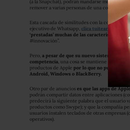
(a la Snapchat), podrán mandarse mensajes de v
remover a varias personas de una conversació
Esta cascada de similitudes con la competenci
ejecutivo de Whatsapp,
clic
a tuitear
:
“Muy hal
‘prestadas’ muchas de las características de
#innovación”.
Pero,
a pesar de que su nuevo sistema de mens
competencia
, una cosa se mantiene igual: iMe
productos de Apple
por lo que no puede usar
Android, Windows o BlackBerry.
Otro par de anuncios
es que las apps de Apple
podrán compartir datos entre aplicaciones (co
predecirá la siguiente palabra que el usuario v
productos como Swype); y que la compañía perm
usuarios instalen teclados de otras empresas 
operativos).