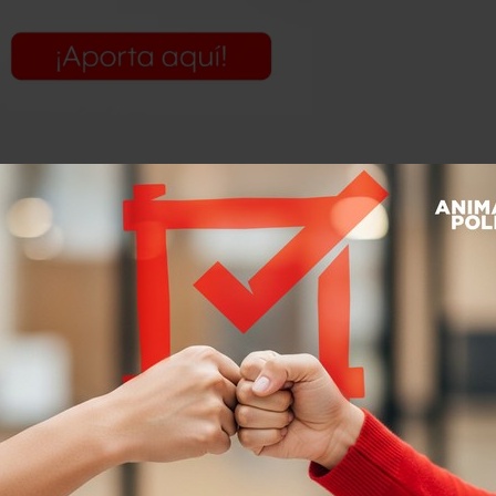
ue el mercado de las llamadas
“chat
ea está creciendo a un ritmo
ajes de la empresa situada en
 activos, WeChat con 355 millones,
napchat (aunque no revela cuántos
ansmiten mil 200 millones de
des anuncios de la empresa dirigida
iMessages.
Ahora sus usuarios podrán
arán a menos que el usuario los guarde