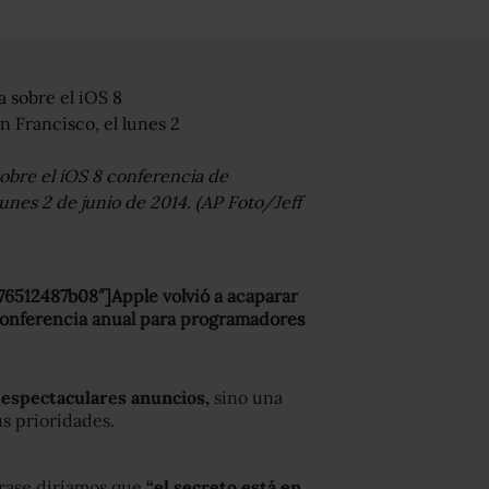
sobre el iOS 8 conferencia de
unes 2 de junio de 2014. (AP Foto/Jeff
76512487b08″]Apple volvió a acaparar
u conferencia anual para programadores
 espectaculares anuncios,
sino una
us prioridades.
frase diríamos que
“el secreto está en