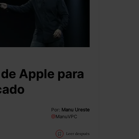
 de Apple para
cado
Por:
Manu Ureste
@
ManuVPC
Leer después