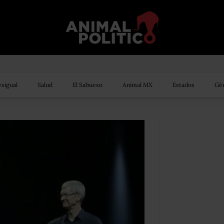
sigual
Salud
El Sabueso
Animal MX
Estados
Gén