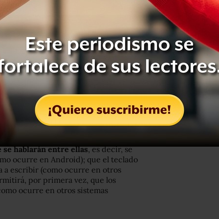
oz (a la Whatsapp) e invitar y
n (a la Facebook Messenger).
a llevó incluso a @jankoum, director
agador el ver que Apple tomo
 Whatsapp
en iMessages para iOS 8
ajes se acerca a los de su
ssages sólo funciona dentro de los
se para comunicarse con usuarios en
 se hablarán entre ellas
, es decir, se
mo ocurre en Android); que el teclado
a a escribir (como ocurre en otros
itirá, por primera vez, que los
(como ocurre en otros sistemas