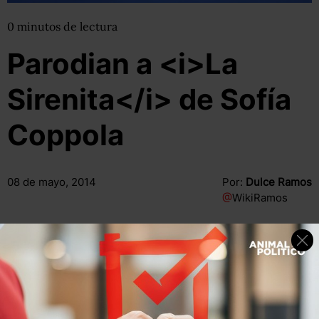
0
minutos
de lectura
Parodian a <i>La
Sirenita</i> de Sofía
Coppola
08 de mayo, 2014
Por:
Dulce Ramos
@
WikiRamos
Compartir
Leer después