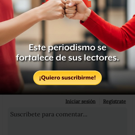
Compartir
Leer después
Etiquetas:
COPPOLA
SIRENITA
OCULTAR COMENTARIOS
Iniciar sesión
Registrate
Suscribete para comentar...