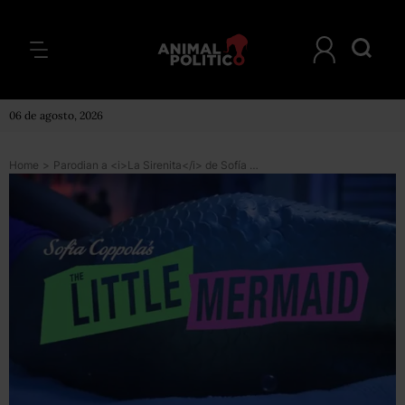
06 de agosto, 2026
Home
>
Parodian a <i>La Sirenita</i> de Sofía Coppola