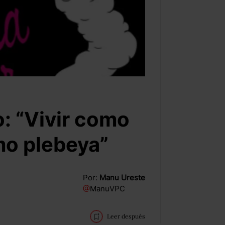
o: “Vivir como
mo plebeya”
Por:
Manu Ureste
@
ManuVPC
Leer después