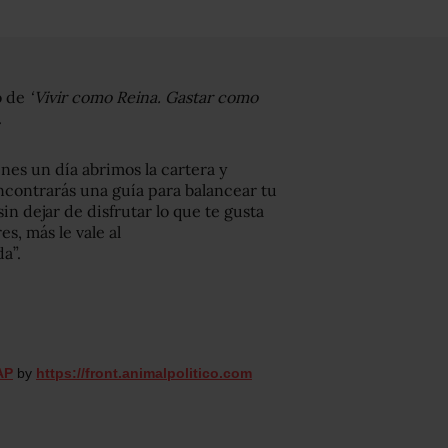
o de
‘Vivir como Reina. Gastar como
.
enes un día abrimos la cartera y
encontrarás una guía para balancear tu
in dejar de disfrutar lo que te gusta
s, más le vale al
a”.
AP
by
https://front.animalpolitico.com