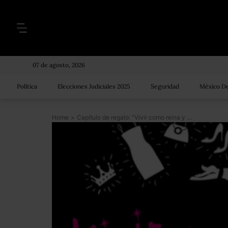
07 de agosto, 2026
Política
Elecciones Judiciales 2025
Seguridad
México De
Home
>
Capítulo de regalo: “Vivir como reina y gastar como plebeya”