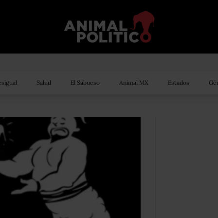
sigual
Salud
El Sabueso
Animal MX
Estados
Gén