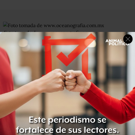
Foto tomada de www.oceanografia.com.mx
El dueño de la empresa Oceanografía, Amado Yáñez,
regaló 40 relojes de al menos 40 mil dólares cada uno a 40
funcionarios de Petróleos Mexicanos, publica
Reforma.
Según este diario, Yáñez, titular de la empresa
proveedora de servicios a Pemex que está acusada de
fraude y lavado de dinero, regaló 40 relojes de la marca
Audemars Piguet por el 40 aniversario de Oceanografía
en 2006.
Lea la noticia completa en
Reforma.
(con suscripción)