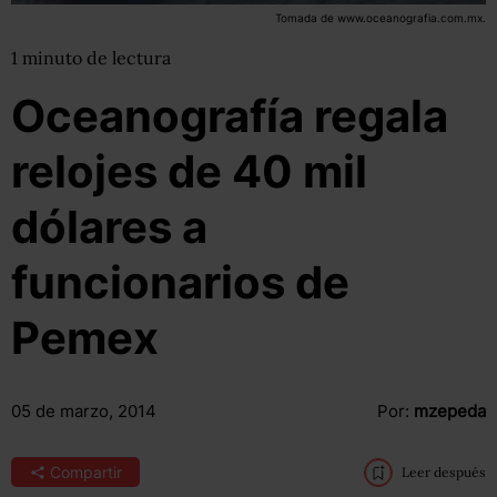
Tomada de www.oceanografia.com.mx.
1
minuto
de lectura
Oceanografía regala
relojes de 40 mil
dólares a
funcionarios de
Pemex
05 de marzo, 2014
Por:
mzepeda
Compartir
Leer después