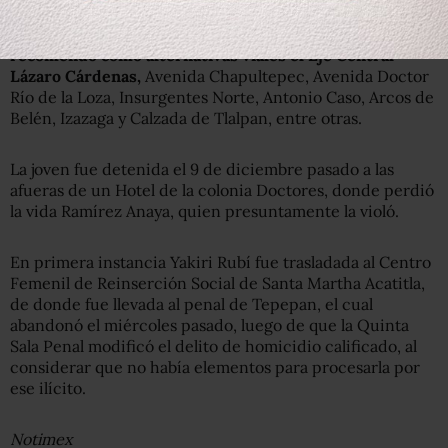
La SSPDF exhortó a los automovilistas
a evitar la zona y
recomendó como alternativas viales el Eje Central
Lázaro Cárdenas,
Avenida Chapultepec, Avenida Doctor
Río de la Loza, Insurgentes Norte, Antonio Caso, Arcos de
Belén, Izazaga y Calzada de Tlalpan, entre otras.
La joven fue detenida el 9 de diciembre pasado a las
afueras de un Hotel de la colonia Doctores, donde perdió
la vida Ramírez Anaya, quien presuntamente la violó.
En primera instancia Yakiri Rubí fue trasladada al Centro
Femenil de Reinserción Social de Santa Martha Acatitla,
de donde fue llevada al penal de Tepepan, el cual
abandonó el miércoles pasado, luego de que la Quinta
Sala Penal modificó el delito de homicidio calificado, al
considerar que no había elementos para procesarla por
ese ilícito.
Notimex