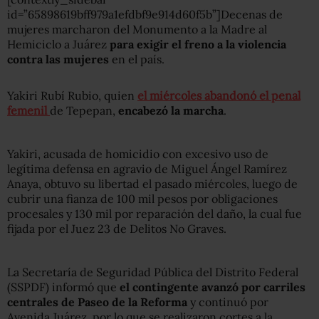
id=”65898619bff979a1efdbf9e914d60f5b”]Decenas de
mujeres marcharon del Monumento a la Madre al
Hemiciclo a Juárez
para exigir el freno a la violencia
contra las mujeres
en el país.
Yakiri Rubí Rubio, quien
el miércoles abandonó el penal
femenil
de Tepepan,
encabezó la marcha
.
Yakiri, acusada de homicidio con excesivo uso de
legítima defensa en agravio de Miguel Ángel Ramírez
Anaya, obtuvo su libertad el pasado miércoles, luego de
cubrir una fianza de 100 mil pesos por obligaciones
procesales y 130 mil por reparación del daño, la cual fue
fijada por el Juez 23 de Delitos No Graves.
La Secretaría de Seguridad Pública del Distrito Federal
(SSPDF) informó que
el contingente avanzó por carriles
centrales de Paseo de la Reforma
y continuó por
Avenida Juárez, por lo que se realizaron cortes a la