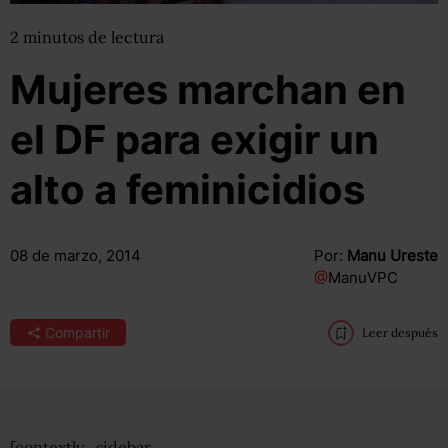
2
minutos
de lectura
Mujeres marchan en
el DF para exigir un
alto a feminicidios
08 de marzo, 2014
Por:
Manu Ureste
@
ManuVPC
Compartir
Leer después
[contextly_sidebar