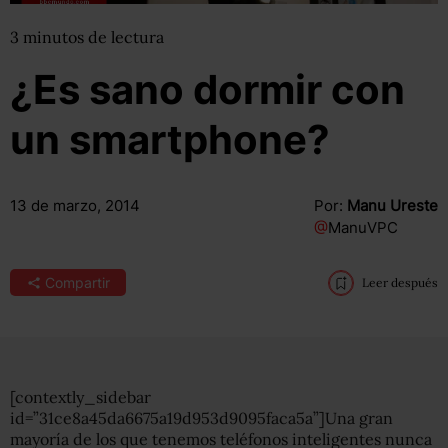
3
minutos
de lectura
¿Es sano dormir con
un smartphone?
13 de marzo, 2014
Por:
Manu Ureste
@
ManuVPC
Compartir
Leer después
[contextly_sidebar
id=”31ce8a45da6675a19d953d9095faca5a”]Una gran
mayoría de los que tenemos teléfonos inteligentes nunca