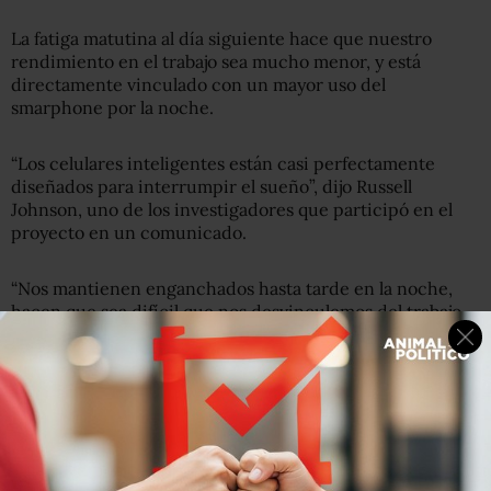
La fatiga matutina al día siguiente hace que nuestro
rendimiento en el trabajo sea mucho menor, y está
directamente vinculado con un mayor uso del
smarphone por la noche.
“Los celulares inteligentes están casi perfectamente
diseñados para interrumpir el sueño”, dijo Russell
Johnson, uno de los investigadores que participó en el
proyecto en un comunicado.
“Nos mantienen enganchados hasta tarde en la noche,
hacen que sea difícil que nos desvinculemos del trabajo,
nos relajemos y nos quedemos dormidos”.
La luz azul
Otro de los factores que afectan nuestro sueño es la luz
azul que emiten tanto smartphones, como tabletas y