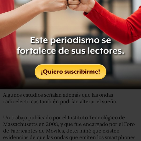
computadoras.
Está comprobado que este tipo de luz penetra fácilmente
a través de nuestros párpados y activa un estado de alerta
en el cerebro.
También se cree que dormir con el celular podría
mantenernos en un estado de alerta inconsciente, que
deja a nuestro cerebro a la espera de recibir un mensaje o
una llamada, del mismo modo que nos sucede cuando nos
despertamos segundos antes de que suene el
despertador.
Algunos estudios señalan además que las ondas
radioeléctricas también podrían alterar el sueño.
Un trabajo publicado por el Instituto Tecnológico de
Massachusetts en 2008, y que fue encargado por el Foro
de Fabricantes de Móviles, determinó que existen
evidencias de que las ondas que emiten los smartphones