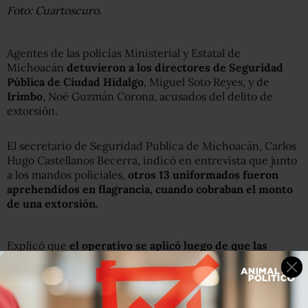
Foto: Cuartoscuro.
Agentes de las policías Ministerial y Estatal de
Michoacán
detuvieron a los directores de Seguridad
Pública de Ciudad Hidalgo
, Miguel Soto Reyes, y de
Irimbo
, Noé Guzmán Corona, acusados del delito de
extorsión.
El secretario de Seguridad Publica de Michoacán, Carlos
Hugo Castellanos Becerra, indicó en entrevista que junto
a los mandos policiales,
otros 13 uniformados fueron
aprehendidos en flagrancia, cuando cobraban el monto
de una extorsión.
Explicó que
el operativo se aplicó luego de que las
autoridades recibieron una denuncia de que policías
amenazaban
y exigían a una persona el pago de una
fuerte suma de dinero.