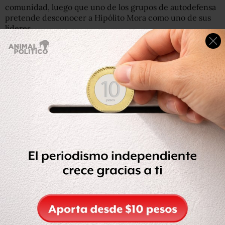
comunidad, luego que uno de los grupos de autodefensa
pretende desconocer a Hipólito Mora como uno de sus
líderes.
Hipólito Mora confirmó en los micrófonos de
Atando
Cabos
que
Luis Torres, conocido como “el Americano”,
llegó a La Ruana con 50 o 60 camionetas y la tuvo
cercada,
hasta alrededor de las 2 PM.
El desacuerdo entre las autodefensas de La Ruana y
Buenavista se debe a que
el líder de este segundo
poblado “está rodeado de puro Templario”, afirmó
Hipólito Mora.
Relato del conflicto en
Punto de Partida: