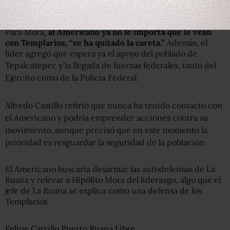
Para Mora,
al Americano ya no le importa que le vean
con Templarios, “se ha quitado la careta.”
Además, el
líder agregó que espera ya el apoyo del poblado de
Tepalcatepec y la llegada de
fuerzas federales, tanto del
Ejército como de la Policía Federal.
Alfredo Castillo refirió que nunca ha tenido contacto con
el Americano y podría emprender acciones contra su
movimiento, aunque
precisó que en este momento la
prioridad es resguardar la seguridad de la población.
El Americano buscaría desarmar las autodefensas de La
Ruana y relevar a Hipólito Mora del liderazgo, algo que el
jefe de La Ruana se explica como una defensa de los
Templarios.
Felipe Carrillo Puerto Ruana Libre