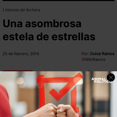
1
minuto
de lectura
Una asombrosa
estela de estrellas
25 de febrero, 2014
Por:
Dulce Ramos
@
WikiRamos
Compartir
Leer después
Échale un vistazo a este asombroso trabajo de un taller
de astrofotografía en los Himalayas. Video vía Vimeo.