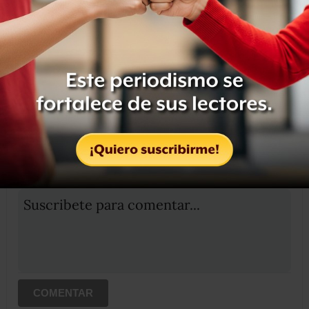
Compartir
Leer después
OCULTAR COMENTARIOS
Iniciar sesión
Registrate
Suscribete para comentar...
COMENTAR