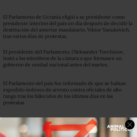
El Parlamento de Ucrania eligió a su presidente como
presidente interino del país un día después de decidir la
destitución del anterior mandatario, Viktor Yanukóvich,
tras varios días de protestas.
El presidente del Parlamento, Oleksander Turchinov,
instó a los miembros de la cámara a que formasen un
gobierno de unidad nacional antes del martes.
El Parlamento del país fue informado de que se habían
expedido órdenes de arresto contra oficiales de alto
rango tras los fallecidos de los últimos días en las
protestas
Ya son 88 los muertos en el país.