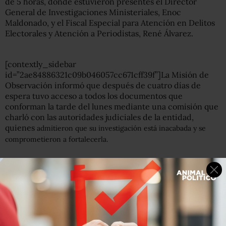
de 5 horas, donde estuvieron presentes el Director
General de Investigaciones Ministeriales, Enoc
Maldonado, y el Fiscal Especial para Atención en Delitos
Electorales y Atención a Periodistas, René Álvarez.
[contextly_sidebar
id=”2ae84886321c09b046057cc671cff39f”]La Misión de
Observación informó que después de cuatro días de
espera tuvo acceso a todos los documentos que
conforman la tarde del lunes mediante una comisión que
charló con las autoridades judiciales de la entidad,
quienes
admitieron que su investigación está inacabada y se
comprometieron a fortalecerla.
Además, la evaluación completa sobre el expediente, así
como las recomendaciones que hicieron los periodistas
sobre el mismo, se van a integrar a un informe global de la
Misión de Observación, que se dará a conocer el 5 de
marzo, un mes despúes del secuestro de nuestro colega.