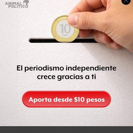
Mientras que en años pasados se atribuía la disminución
de números a la tala en la Reserva de la Biosfera Mariposa
Monarca, ahora se sabe que la principal causa del declive
es el
incremento de los cultivos de maíz y soya
transgénicos en el Cinturón de maíz
de Estados Unidos,
que atraviesa la ruta migratoria del colorido insecto.
El glifosato en el herbicida usado para rociar los campos
transgénicos resulta fatal para el
algodoncillo, única
planta de la que se alimenta la oruga monarca y misma
donde se reproduce.
Según las recomendaciones del simposio internacional
de la mariposa monarca, llevada a cabo en Morelia,
México, en octubre de 2013, y la de varios reconocidos
científicos, las acciones específicas deben incluir:
En EU y Canadá