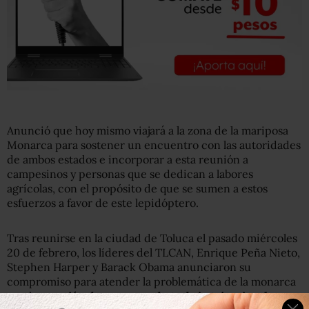
Anunció que hoy mismo viajará a la zona de la mariposa
Monarca para sostener un encuentro con las autoridades
de ambos estados e incorporar a esta reunión a
campesinos y personas que se dedican a labores
agrícolas, con el propósito de que se sumen a estos
esfuerzos a favor de este lepidóptero.
Tras reunirse en la ciudad de Toluca el pasado miércoles
20 de febrero, los líderes del TLCAN, Enrique Peña Nieto,
Stephen Harper y Barack Obama anunciaron su
compromiso para atender la problemática de la monarca
con la
creación de un grupo de trabajo trinacional.