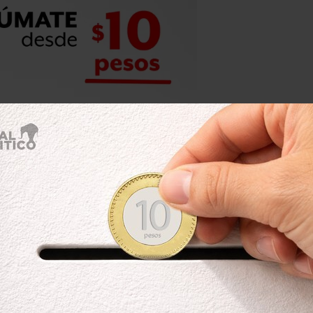
ra contra Yanukovych se hizo extensiva
anzas masivas contra civiles.
tamientos registrados en Kiev la