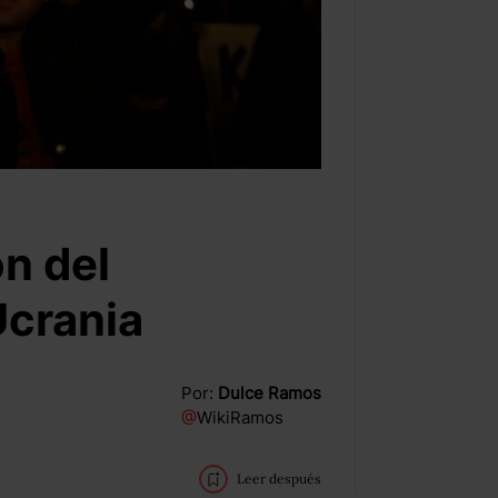
n del
 Ucrania
Por:
Dulce Ramos
@
WikiRamos
Leer después