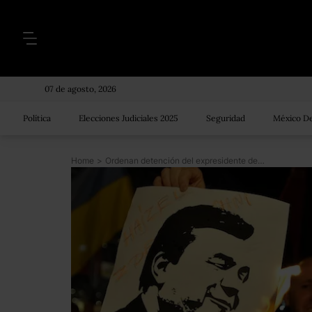
07 de agosto, 2026
Política
Elecciones Judiciales 2025
Seguridad
México De
Home
>
Ordenan detención del expresidente de Ucrania