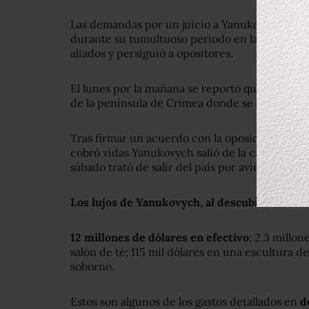
Las demandas por un juicio a Yanukovych se i
durante su tumultuoso periodo en la presencia
aliados y persiguió a opositores.
El lunes por la mañana se reportó que Yanukov
de la península de Crimea donde se encuentra 
Tras firmar un acuerdo con la oposición para a
cobró vidas Yanukovych salió de la capital de Ucr
sábado trató de salir del país por avión pero lo
Los lujos de Yanukovych, al descubierto
12 millones de dólares en efectivo
; 2.3 millo
salón de té; 115 mil dólares en una escultura de
soborno.
Estos son algunos de los gastos detallados en
d