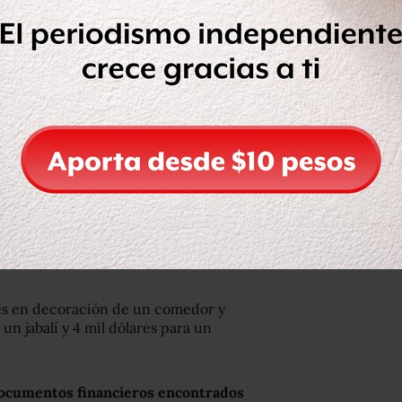
ncrementan en el país, luego de que
 amasó una fortuna, enriqueció a sus
ych fue visto en Sebastopol, puerto
fondeada la flota rusa del Mar Negro.
cabar con el conflicto político que
ania, Kiev, y se dirigió al este. El
s agentes fronterizos se lo impidieron.
nes en decoración de un comedor y
 un jabalí y 4 mil dólares para un
ocumentos financieros encontrados