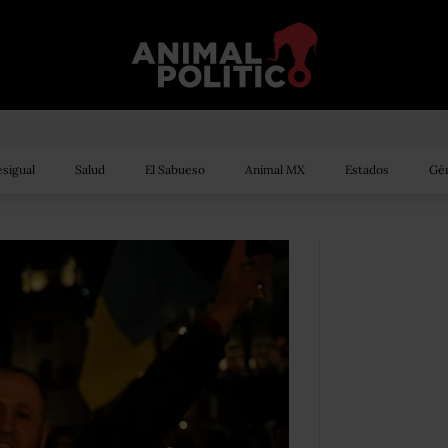
sigual
Salud
El Sabueso
Animal MX
Estados
Gén