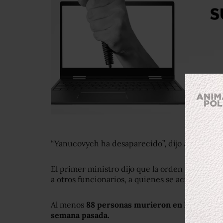
“Yanucovych ha desaparecido”, dijo Avajov.
El primer ministro dijo que la orden de captu
a otros funcionarios, a quienes se acusa de mat
Al menos
88 personas murieron en los enfren
semana pasada.