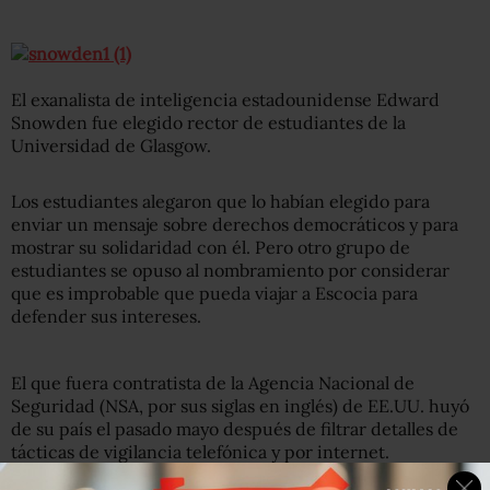
El exanalista de inteligencia estadounidense Edward
Snowden fue elegido rector de estudiantes de la
Universidad de Glasgow.
Los estudiantes alegaron que lo habían elegido para
enviar un mensaje sobre derechos democráticos y para
mostrar su solidaridad con él. Pero otro grupo de
estudiantes se opuso al nombramiento por considerar
que es improbable que pueda viajar a Escocia para
defender sus intereses.
El que fuera contratista de la Agencia Nacional de
Seguridad (NSA, por sus siglas en inglés) de EE.UU. huyó
de su país el pasado mayo después de filtrar detalles de
tácticas de vigilancia telefónica y por internet.