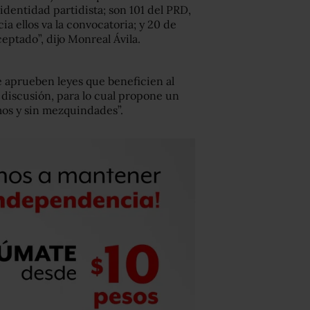
dentidad partidista; son 101 del PRD,
cia ellos va la convocatoria; y 20 de
ptado”, dijo Monreal Ávila.
e aprueben leyes que beneficien al
 discusión, para lo cual propone un
mos y sin mezquindades”.