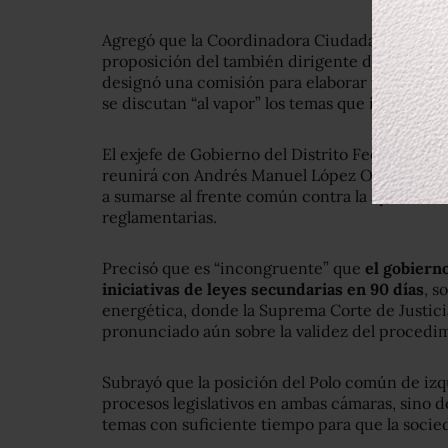
Agregó que la Coordinadora Ciudadana Naciona
proposición del también dirigente de la Asocia
designó una comisión para elaborar una agend
se discutan “al vapor” los temas que interesan a
El exjefe de Gobierno del Distrito Federal, M
reunirá con Andrés Manuel López Obrador y C
a sumarse al frente común contra la aprobación 
reglamentarias.
Precisó que es “incongruente” que
el gobiern
iniciativas de leyes secundarias en 90 días
, s
energética, donde la Suprema Corte de Justici
pronunciado aún sobre la validez del procedi
Subrayó que la posición del Polo común de izqu
procesos legislativos en ambas cámaras, sino d
temas con suficiente tiempo para que la socie