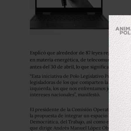
Explicó que alrededor de 87 leyes reglamentari
en materia energética, de telecomunicaciones 
antes del 30 de abril, lo que significaría aproba
“Esta iniciativa de Polo Legislativo Progresista
legisladoras de los que comparten la socialdem
izquierda, los que nos enfrentamos juntos a est
intereses nacionales”, manifestó.
El presidente de la Comisión Operativa Nacio
la propuesta de integrar un espacio de encuen
Democrática, del Trabajo, así como el Movimi
que dirige Andrés Manuel López Obrador, la i