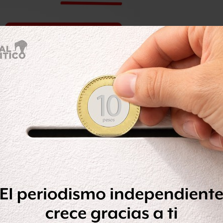
as de las reformas constitucionales
y político-electoral deben aprobarse
r 1.6 leyes cada día.
 convoca a todos y todas las
ocracia, los que comparten la
a embestida legislativa contraria a los
nal de MC, Dante Delgado, señaló que
tro con los partidos de la Revolución
ento Regeneración Nacional (Morena),
nició Marcelo Ebrard.