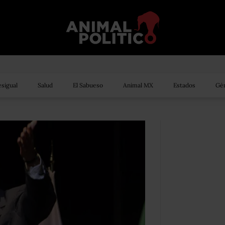
sigual
Salud
El Sabueso
Animal MX
Estados
Gén