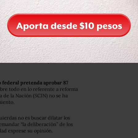
l de su partido atendió la
ción Civil Movimiento Progresista, y
a común, ya que es inadmisible que
l país.
arcelo Ebrard Casaubón, expresó que se
uauhtémoc Cárdenas para invitarlos
“fast track” de las leyes
o federal pretenda aprobar 87
obre todo en lo referente a reforma
a de la Nación (SCJN) no se ha
miento.
ierdas no es buscar dilatar los
emandar “la deliberación” de los
dad exprese su opinión.