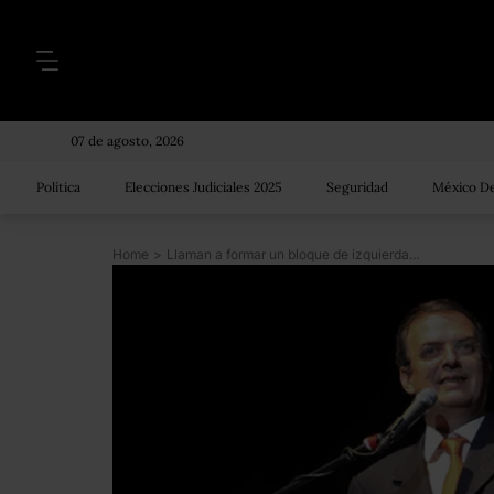
07 de agosto, 2026
Política
Elecciones Judiciales 2025
Seguridad
México De
Home
>
Llaman a formar un bloque de izquierda vs aprobación rápida de reformas