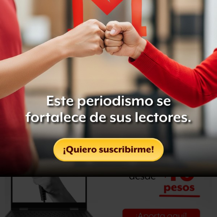
dispararon contra manifestantes
de la oposición en la
ciudad de Valencia, a unos 150 kilómetros al oeste de
Caracas.
La de Carmona
es la quinta muerte durante las
protestas
que ya llevan varios días en Venezuela.
AP