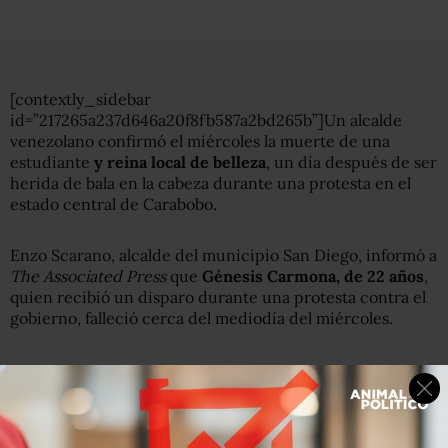
[contextly_sidebar
id=”217265a237d646a20f8fb587a2bd265b”]Un alcalde
venezolano confirmó el miércoles la muerte de una
estudiante
y reina local de belleza
, un día después de ser
herida de bala en la cabeza durante una protesta en el
estado central de Carabobo.
Enzo Scarano, alcalde del municipio San Diego, informó a
The Associated Press
que
Génesis Carmona, de 22 años
,
quien recibió un disparo durante una protesta contra el
gobierno, falleció cerca del mediodía del miércoles.
Scarano, alcalde opositor de uno de los 14 municipios del
estado centro costanero de Carabobo, r
elató que la joven
fue alcanzada por una bala el martes
cuando
desconocidos armados, abordo de motocicletas,