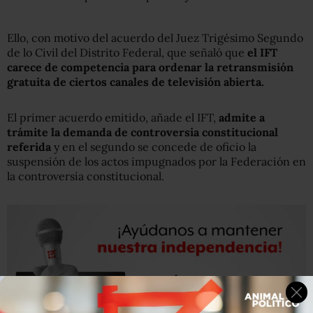
Ello, con motivo del acuerdo del Juez Trigésimo Segundo
de lo Civil del Distrito Federal, que señaló que
el IFT
carece de competencia para ordenar la retransmisión
gratuita de ciertos canales de televisión abierta.
El primer acuerdo emitido, añade el IFT,
admite a
trámite la demanda de controversia constitucional
referida
y en el segundo se concede de oficio la
suspensión de los actos impugnados por la Federación en
la controversia constitucional.