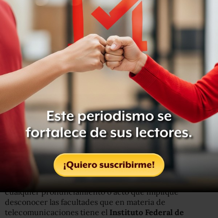
La ministra expone que “la suspensión concedida
respecto de los efectos y consecuencias de los actos cuya
invalidez se demanda, consiste en que se mantengan las
cosas en el estado que actualmente guardan, esto es, para
que el Juzgado Trigésimo Segundo de lo Civil del
Tribunal Superior de Justicia del Distrito Federal
continúe con la substanciación del juicio del expediente
1653/2011 de su índice hasta su total conclusión, incluso,
para que emita la resolución final correspondiente”.
Sin embargo, agrega, “deberá abstenerse de realizar
cualquier pronunciamiento o acto que implique
desconocer las facultades que en materia de
telecomunicaciones tiene el
Instituto Federal de