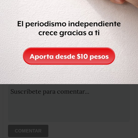
Compartir
Leer después
OCULTAR COMENTARIOS
Iniciar sesión
Registrate
Suscribete para comentar...
COMENTAR