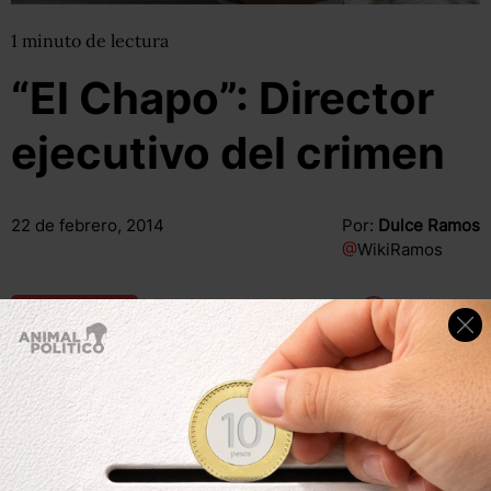
1
minuto
de lectura
“El Chapo”: Director
ejecutivo del crimen
22 de febrero, 2014
Por:
Dulce Ramos
@
WikiRamos
Compartir
Leer después
El canal estadounidense de noticias Fusion presenta este
reportaje sobre Joaquín Guzmán Loera por su detención.