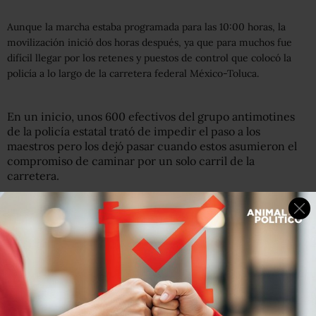
Aunque la marcha estaba programada para las 10:00 horas, la
movilización inició dos horas después, ya que para muchos fue
difícil llegar por los retenes y puestos de control que colocó la
policía a lo largo de la carretera federal México-Toluca.
En un inicio, unos 600 efectivos del grupo antimotines
de la policía estatal trató de impedir el paso a los
maestros pero los dejó pasar cuando estos asumieron el
compromiso de caminar por un solo carril de la
carretera.