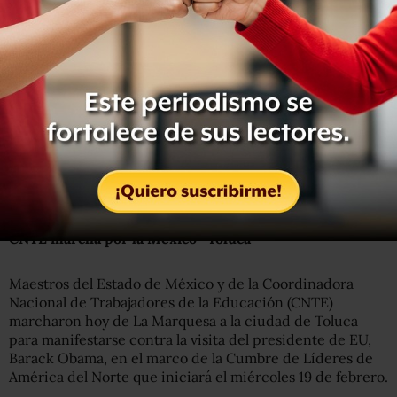
Los profesores habían indicado que la única reunión que
aceptarían sería con el gobernador, pero al final aceptaron
dialogar con el Secretario General de Gobierno, Efrén Rojas
Dávila.
CNTE marcha por la México- Toluca
Maestros del Estado de México y de la Coordinadora
Nacional de Trabajadores de la Educación (CNTE)
marcharon hoy de La Marquesa a la ciudad de Toluca
para manifestarse contra la visita del presidente de EU,
Barack Obama, en el marco de la Cumbre de Líderes de
América del Norte que iniciará el miércoles 19 de febrero.