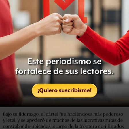
seguidos por los fiscales de Brooklyn, Nueva York.
En un correo fechado el domingo, el vicefiscal de Estados
Unidos Steven Tiscione en Brooklyn dijo que
corresponde a Washington tomar la decisión final.
Un funcionario del Departamento de Justicia, que habló
bajo condición de anonimato porque se trata de un
asunto diplomático delicado, dijo que no se han tomado
decisiones respecto a la extradición.
Durante sus 13 años como prófugo, se rumoró que
Guzmán vivía en diferentes lugares entre Argentina y el
“triángulo dorado” de México, una región montañosa
situada entre los estados norteños de Sinaloa, Durango y
Chihuahua.
Bajo su liderazgo, el cártel fue haciéndose más poderoso
y letal, y se apoderó de muchas de las lucrativas rutas de
contrabando ubicadas lo largo de la frontera con Estados