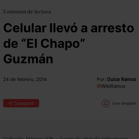
5
minutos
de lectura
Celular llevó a arresto
de “El Chapo”
Guzmán
24 de febrero, 2014
Por:
Dulce Ramos
@
WikiRamos
Compartir
Leer después
Culiacán, México (AP) — Luego de años de infructuosa