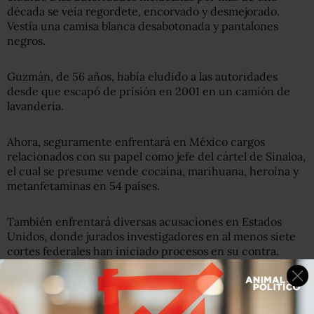
década se veía regordete, encorvado y desmejorado.
Vestía una camisa blanca desabotonada y pantalones
negros.
Guzmán, de 56 años, había eludido a las autoridades
desde que escapó de prisión en 2001 en un camión de
lavandería.
Ahora, seguramente enfrentará en México cargos
relacionados con su papel como jefe del cártel de Sinaloa,
el cual se presume vende cocaína, marihuana, heroína y
metanfetaminas en 54 países.
También enfrentará diversas acusaciones en Estados
Unidos, donde jurados investigadores en al menos siete
cortes federales han iniciado procesos en su contra.
Las autoridades federales en Chicago fueron de las
primeras en decir que querían enjuiciar a Guzmán,