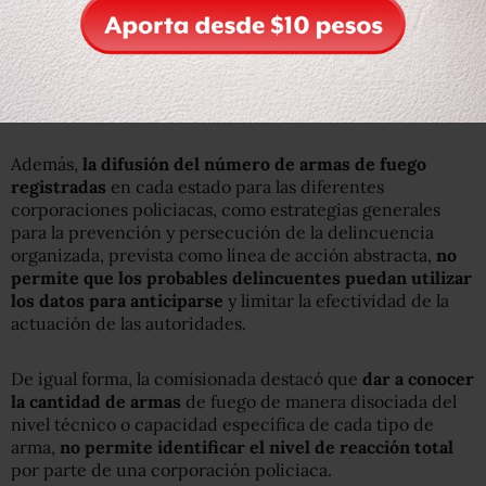
que el estado de fuerza está conformado por diversos
elementos que en conjunto tienen como objetivo el
resguardo de la seguridad y la paz pública.
Es decir, se integra por la capacidad de acción y de la de
sus elementos objetivos y subjetivos.
Además,
la difusión del número de armas de fuego
registradas
en cada estado para las diferentes
corporaciones policiacas, como estrategias generales
para la prevención y persecución de la delincuencia
organizada, prevista como línea de acción abstracta,
no
permite que los probables delincuentes puedan utilizar
los datos para anticiparse
y limitar la efectividad de la
actuación de las autoridades.
De igual forma, la comisionada destacó que
dar a conocer
la cantidad de armas
de fuego de manera disociada del
nivel técnico o capacidad específica de cada tipo de
arma,
no permite identificar el nivel de reacción total
por parte de una corporación policiaca.