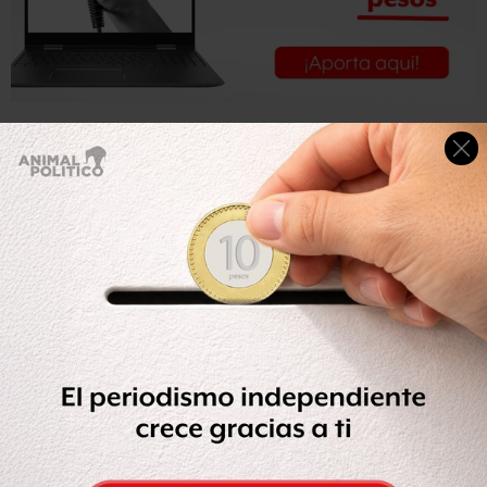
Ante tal situación,
la comisionada del IAFI, María Elena
Pérez-Jaén
citó a la Sedena a una audiencia de acceso a
información reservada, en la cual el sujeto obligado,
precisó que las licencias oficiales colectivas se otorgan
por entidad federativa
.
Que las mismas amparan el número de armas de cada
corporación, así como que la mayoría de los estados
cuentan con dos licencias colectivas; una
correspondiente a la Procuraduría General de Justicia
Estatal y otra a la Secretaría de Seguridad Pública Estatal.
Para revocar la reserva de dicha información, la
comisionada Pérez-Jaén expuso, entre otros argumentos