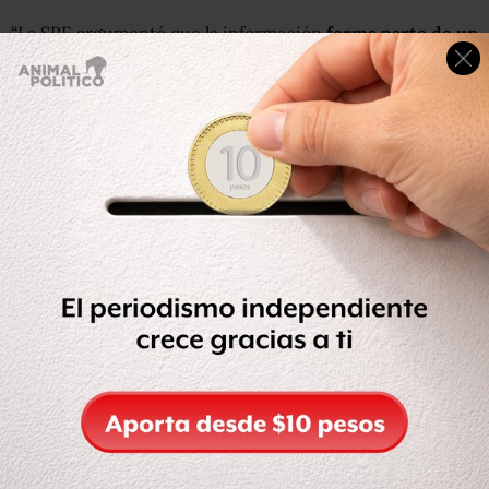
“La SRE argumentó que la información
forma parte de un
diálogo
que sostienen actualmente funcionarios de
ambos países, y se trata de un tema sujeto a diversas
deliberaciones al interior del gobierno estadounidense y
entre las autoridades involucradas,
que aún no
concluyen”,
menciona el comunicado emitido por el IFAI.
El solicitante
se mostró inconforme por la respuesta de
la dependencia
y presentó un recurso de revisión ante el
IFAI, turnado a la ponencia de la comisionada Jacqueline
Peschard, quien advirtió que dar a conocer los términos
del documento afectaría la estrategia de política exterior
adoptada por la SRE para atender este asunto.
Sin embargo, la comisionada propuso que el plazo de
reserva
sea de un año y no de 12,
como planteó la
dependencia en su respuesta, o bien, hasta el momento
en que desaparezcan las causas que motivan la reserva
,
es decir, hasta que se reciba la respuesta del Gobierno de