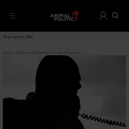
06 de agosto, 2026
Home
>
Reclamo de México a EU por espionaje estará clasificado un año y no 12, ordena IFAI