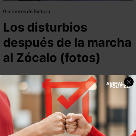
0
minutos
de lectura
Los disturbios
después de la marcha
al Zócalo (fotos)
02 de diciembre, 2013
Por:
Mayra Zepeda
Compartir
Leer después