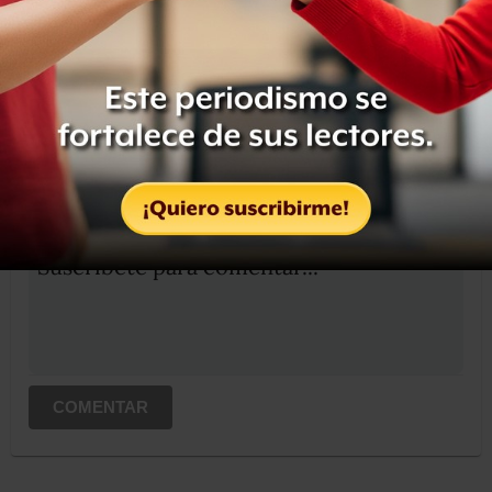
Compartir
Leer después
OCULTAR COMENTARIOS
Iniciar sesión
Registrate
Suscribete para comentar...
COMENTAR