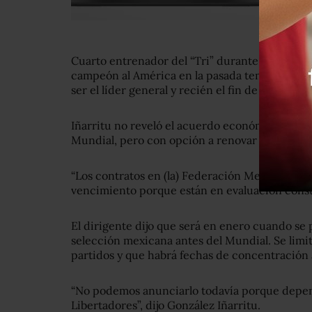
Cuarto entrenador del “Tri” durante el proces
campeón al América en la pasada temporada y en
ser el líder general y recién el fin de semana lo
Iñarritu no reveló el acuerdo económico con He
Mundial, pero con opción a renovar dependien
“Los contratos en (la) Federación Mexicana son
vencimiento porque están en evaluación consta
El dirigente dijo que será en enero cuando se p
selección mexicana antes del Mundial. Se limi
partidos y que habrá fechas de concentración
“No podemos anunciarlo todavía porque depen
Libertadores”, dijo González Iñarritu.