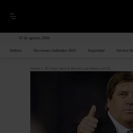
07 de agosto, 2026
Política
Elecciones Judiciales 2025
Seguridad
México De
Home
>
‘El Piojo’ será el técnico de México en Brasil 2014