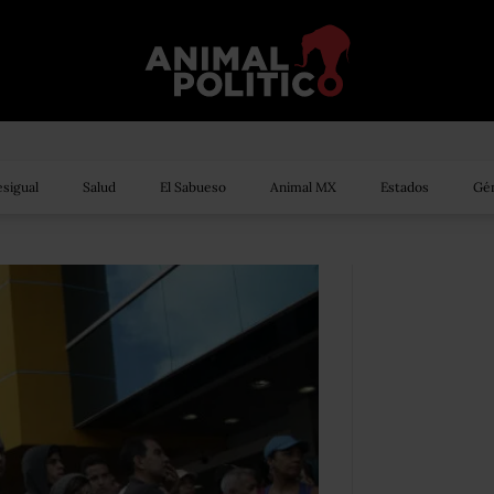
sigual
Salud
El Sabueso
Animal MX
Estados
Gén