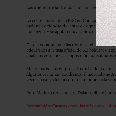
Los dueños de las tiendas no han respondido p
La corresponsal de la BBC en Caracas, Irene Cas
cadena de tiendas del estado es que normalmen
conseguir y se agotan muy rápido cuando está
Caselli comenta que las tiendas del estado im
adquiridos a la tasa oficial de 6,3 bolívares, 
analistas cercanos a la oposición consultados
Sin embargo, los empresarios privados se queja
Algunos terminan acudiendo al mercado negro,
veces mayor, y los productos se ponen a la ven
Pero Maduro reclamó que Daka recibe dólares a 
Lea también: Caracas entre las más caras… d