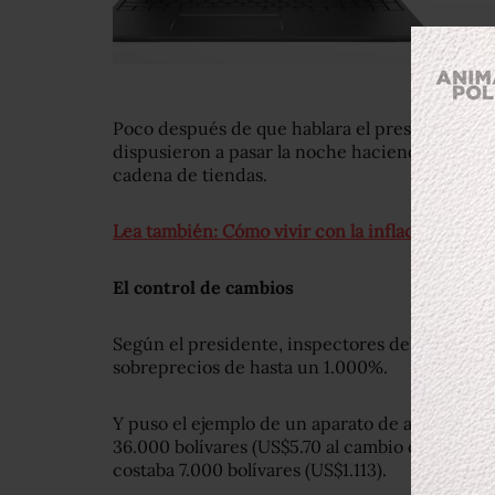
Poco después de que hablara el presidente, a l
dispusieron a pasar la noche haciendo fila a la
cadena de tiendas.
Lea también: Cómo vivir con la inflación por l
El control de cambios
Según el presidente, inspectores del gobierno
sobreprecios de hasta un 1.000%.
Y puso el ejemplo de un aparato de aire acond
36.000 bolívares (US$5.70 al cambio oficial) mi
costaba 7.000 bolívares (US$1.113).