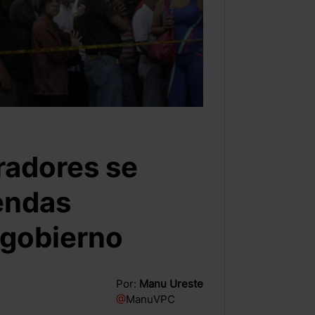
radores se
endas
 gobierno
Por:
Manu Ureste
@
ManuVPC