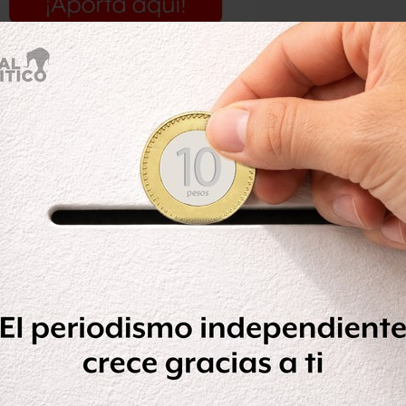
a caza de gangas, miles de personas se
s puertas de los establecimientos de la
as nubes
 encontraron que en las tiendas había
icionado que en Daka se vendía por
entras en las tiendas del estado