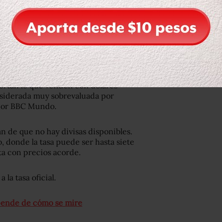
úblicamente a las acusaciones.
elli, explica que el problema con la
te los productos son difíciles de
n disponibles.
portan lo que venden con dólares
considerada muy sobrevaluada por
 por BBC Mundo.
n de que no hay divisas disponibles.
 donde la tasa puede ser hasta siete
ta con precios acorde.
la tasa oficial.
epende de cómo se mire