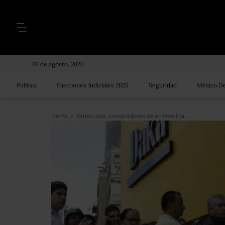
07 de agosto, 2026
Política
Elecciones Judiciales 2025
Seguridad
México De
Home
>
Venezuela: compradores se arremolinan en tiendas incautadas por el gobierno