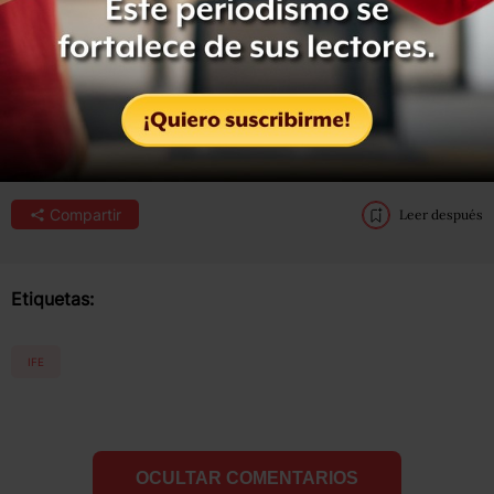
una presidencia
“temporal rotativa y colegiada”
en
tanto se restablece la institucionalidad.
Con información de Milenio
Compartir
Leer después
Etiquetas:
IFE
OCULTAR COMENTARIOS