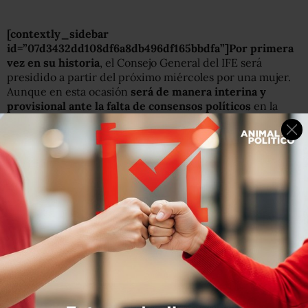
[contextly_sidebar
id=”07d3432dd108df6a8db496df165bbdfa”]Por primera
vez en su historia
, el Consejo General del IFE será
presidido a partir del próximo miércoles por una mujer.
Aunque en esta ocasión
será de manera interina y
provisional ante la falta de consensos políticos
en la
Cámara de Diputados para realizar
la designación de los
cinco consejeros faltantes.
En consecuencia el próximo cuatro de diciembre, la
consejera
María Marván asumirá, en sesión
extraordinaria, la dirección del órgano electoral
de
manera provisional que ocupara
únicamente por
periodo de un mes,
informa
Milenio.
Dicha situación se desprende de un acuerdo alcanzado
en el seno del Consejo General por el que sus únicos
cuatro integrantes establecieron, en un hecho inédito,