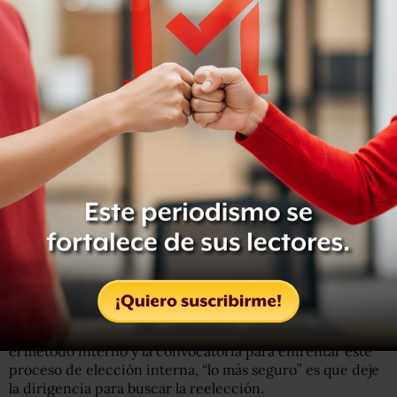
“El PAN está preparado para una contienda democrática
institucional
, tenemos reglas claras, tenemos un padrón
transparente, tenemos cada vez más aspirantes, y eso es
bueno, es signo de vitalidad e interés, de entusiasmo”,
agregó.
Al subrayar que en el PAN creen en la democracia,
comentó que se siente tranquilo, confiado y alegre, por lo
que se anticipa que el partido logrará reformar los
estatutos y reglamentos y próximamente concretar la
renovación de su dirigencia.
Madero Muñoz también indicó que en cuanto se definan
el método interno y la convocatoria para enfrentar este
proceso de elección interna, “lo más seguro” es que deje
la dirigencia para buscar la reelección.