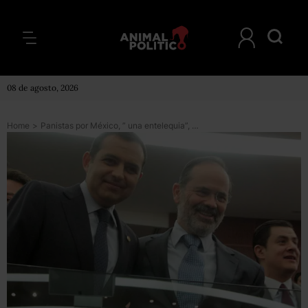
08 de agosto, 2026
Home
>
Panistas por México, ” una entelequia”, dice Madero; luego, se disculpa