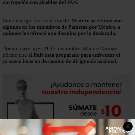
corrupción con alcaldes del PAN.
Sin embargo, horas más tarde,
Madero se reunió con
algunos de los miembros de Panistas por México, a
quienes les ofreció una disculpa por lo declarado.
Por su parte, ayer 21 de noviembre, Madero Muñoz
afirmó que
el PAN está preparado para enfrentar el
proceso interno de cambio de dirigencia nacional.