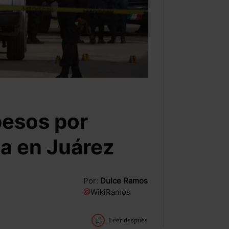
pesos por
ia en Juárez
Por:
Dulce Ramos
@
WikiRamos
Leer después