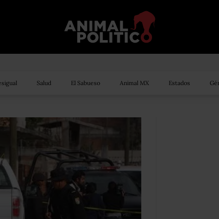
sigual
Salud
El Sabueso
Animal MX
Estados
Gén