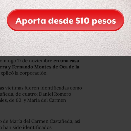
domingo 17 de noviembre
en una casa
cerra y Fernando Montes de Oca de la
explicó la corporación.
las víctimas fueron identificadas como
stañeda, de cuatro; Daniel Romero
les, de 60, y María del Carmen
o de María del Carmen Castañeda, así
 han sido identificados.