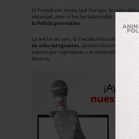
El Presidente municipal Enrique Serrano dijo 
sociedad, ante el hecho lamentable,
se han sum
la Policía preventiva
.
La noche de ayer, la Fiscalía General del Estad
de ocho integrantes
, quienes fueron atados y
sujetos que ingresaron a su domicilio y poste
blancas.