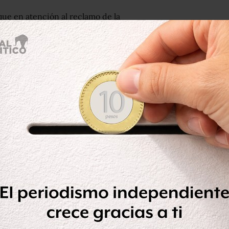
que en atención al reclamo de la
ado a la investigación elementos de
o
confirmó el asesinato de una familia
 amordazados con cinta adhesiva por
riormente asesinados con armas