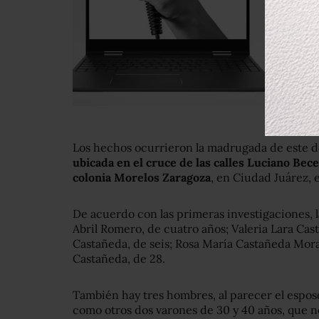
Los hechos ocurrieron la madrugada de este 
ubicada en el cruce de las calles Luciano Be
colonia Morelos Zaragoza
, en Ciudad Juárez, 
De acuerdo con las primeras investigaciones, 
Abril Romero, de cuatro años; Valeria Lara Ca
Castañeda, de seis; Rosa María Castañeda Mora
Castañeda, de 28.
También hay tres hombres, al parecer el espos
como otros dos varones de 30 y 40 años, que no