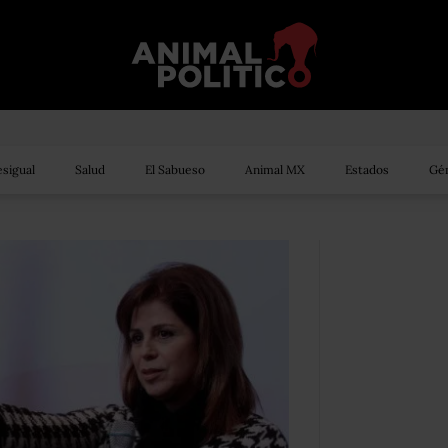
sigual
Salud
El Sabueso
Animal MX
Estados
Gén