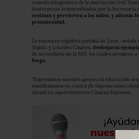
cuando integrantes de la asociación civil ‘Suma
destruyeron textos editados por la Secretaría
erotizan y pervierten a los niños, y además 
promiscuidad.
La entonces regidora panista de León -señala e
Tejada, y Lourdes Cásares,
deshojaron ejemplar
de secundaria de la SEP, los cuales arrojaron a
fuego.
“Expresamos nuestro apoyo a la educación sexu
manifestamos en contra de imposiciones ideo
afirmó en aquel entonces Cásares Espinosa.