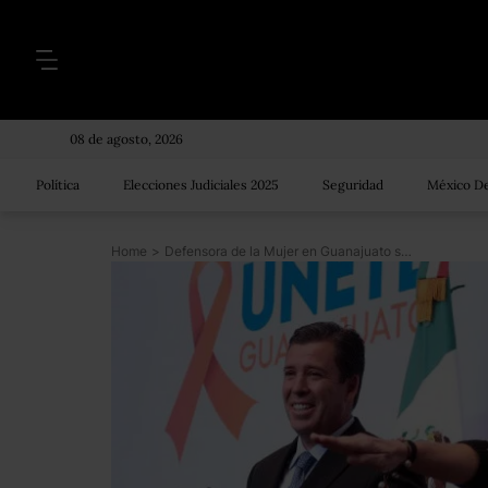
08 de agosto, 2026
Política
Elecciones Judiciales 2025
Seguridad
México De
Home
>
Defensora de la Mujer en Guanajuato se opone a matrimonio gay, al aborto y al condón