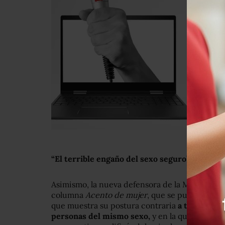
“El terrible engaño del sexo seguro”
Asimismo, la nueva defensora de la Mujer en G
columna
Acento de mujer
, que se publica sem
que muestra su postura contraria
a temas como
personas del mismo sexo,
y en la que rechaza