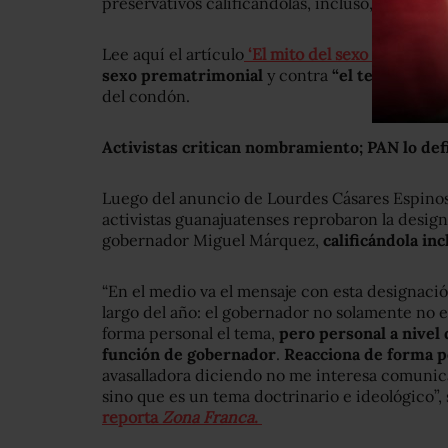
preservativos calificándolas, incluso, de
“el mi
Lee aquí el artículo
‘El mito del sexo seguro’
, 
sexo prematrimonial
y contra
“el terrible en
del condón.
Activistas critican nombramiento; PAN lo de
Luego del anuncio de Lourdes Cásares Espinos
activistas guanajuatenses reprobaron la design
gobernador Miguel Márquez,
calificándola inc
“En el medio va el mensaje con esta designació
largo del año: el gobernador no solamente no 
forma personal el tema,
pero personal a nivel
función de gobernador
.
Reacciona de forma p
avasalladora diciendo no me interesa comunic
sino que es un tema doctrinario e ideológico”, 
reporta
Zona Franca
.