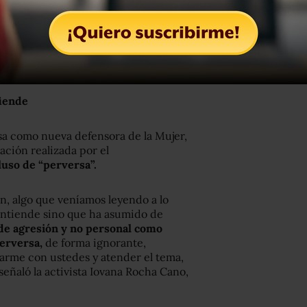
to del sexo seguro”.
en el que Espinosa se expresa
contra el
gaño del sexo seguro”
a partir del uso
fiende
a como nueva defensora de la Mujer,
ación realizada por el
luso de “perversa”.
n, algo que veníamos leyendo a lo
entiende sino que ha asumido de
 de agresión y no personal como
erversa,
de forma ignorante,
arme con ustedes y atender el tema,
señaló la activista Iovana Rocha Cano,