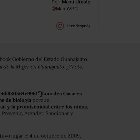
Por:
Manu Ureste
@
ManuVPC
Leer después
 de la Mujer en Guanajuato. //Foto:
de6b930564c9961″]Lourdes Cásares
s de biología
porque
,
d y la promiscuidad entre los niños,
a Prevenir, Atender, Sancionar y
tuvo lugar el 4 de octubre de 2009,