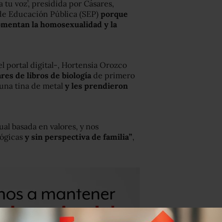
 tu voz’, presidida por Cásares,
 de Educación Pública (SEP)
porque
fomentan la homosexualidad y la
l portal digital-, Hortensia Orozco
es de libros de biología
de primero
 una tina de metal
y les prendieron
al basada en valores, y nos
lógicas
y sin perspectiva de familia”
,