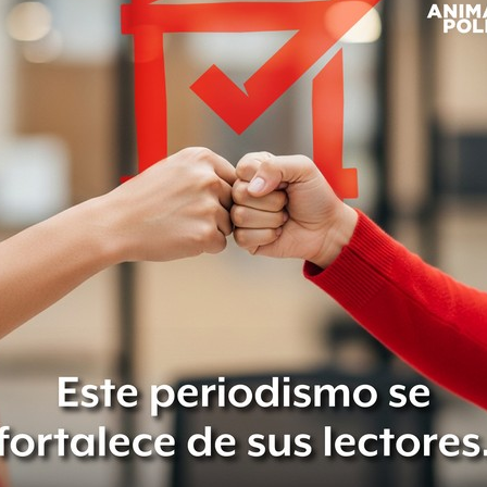
uanajuato es autora de la
analmente en un diario leonés, en la
 el aborto, a los matrimonios entre
 las campañas de uso de