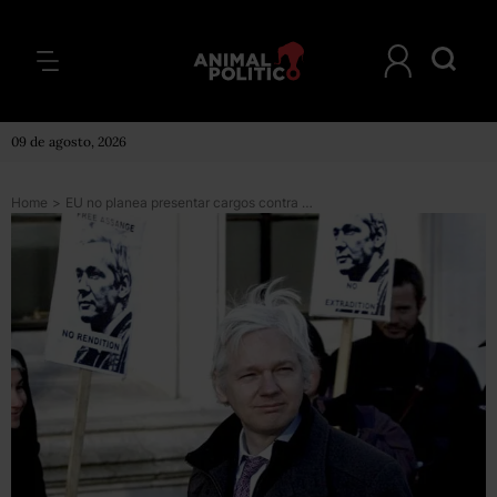
09 de agosto, 2026
Home
>
EU no planea presentar cargos contra Assange: <i>Washington Post</i>