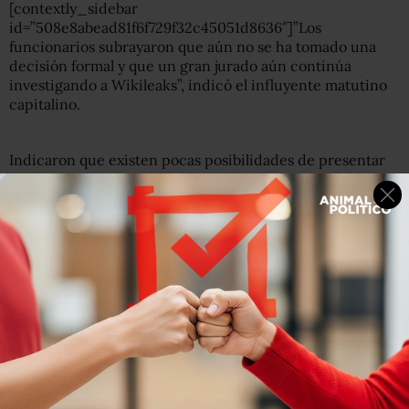
[contextly_sidebar
id=”508e8abead81f6f729f32c45051d8636″]”Los
funcionarios subrayaron que aún no se ha tomado una
decisión formal y que un gran jurado aún continúa
investigando a Wikileaks”, indicó el influyente matutino
capitalino.
Indicaron que existen pocas posibilidades de presentar
cargos contra Assange, a menos que la investigación
determine que
se encuentra implicado en actividades
criminales distintas a la divulgación de secretos
militares y diplomáticos de Estados Unidos.