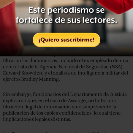
La administración de Barack Obama ha presentado
acusaciones contra empleados y contratistas que
filtraron los documentos, incluido el ex empleado de una
contratista de la Agencia Nacional de Seguridad (NSA),
Edward Snowden, y el analista de inteligencia militar del
ejército Bradley Manning.
Sin embargo, funcionarios del Departamento de Justicia
explicaron que, en el caso de Assange, no hubo una
filtración ilegal de información sino simplemente la
publicación de los cables confidenciales, lo cual tiene
implicaciones legales distintas.