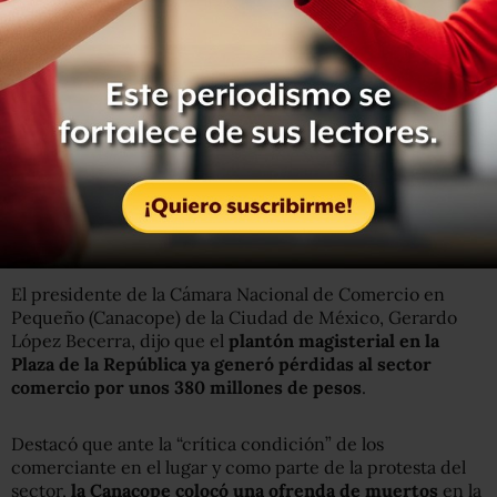
Comerciantes de la zona del Monumento a la Revolución
advirtieron que están a punto de cerrar sus puertas
una treintena de negocios
, como consecuencia de los 72
días del plantón que mantienen integrantes de la
Coordinadora Nacional de Trabajadores de la Educación
(CNTE), lo cual calificaron como una “condición crítica”.
El presidente de la Cámara Nacional de Comercio en
Pequeño (Canacope) de la Ciudad de México, Gerardo
López Becerra, dijo que el
plantón magisterial en la
Plaza de la República ya generó pérdidas al sector
comercio por unos 380 millones de pesos
.
Destacó que ante la “crítica condición” de los
comerciante en el lugar y como parte de la protesta del
sector,
la Canacope colocó una ofrenda de muertos
en la