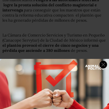
logre la pronta solución del conflicto magisterial e
intervenga
para conseguir que los maestros que están
contra la reforma educativa compacten el plantón que
les ha generado pérdidas de millones de pesos.
La Cámara de Comercio Servicios y Turismo en Pequeño
(Canacope Servytur) de la Ciudad de México informó que
el plantón provocó el cierre de cinco negocios y una
pérdida que asciende a 380 millones
de pesos.