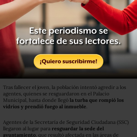
Una de las balas alcanzó al menor de edad
, quien murió
en el lugar, mientras que un hombre de 34 años resultó
herido.
Tras fallecer el joven, la población intentó agredir a los
agentes, quienes se resguardaron en el Palacio
Municipal, hasta donde llegó
la turba que rompió los
vidrios y prendió fuego al inmueble
.
Agentes de la Secretaría de Seguridad Ciudadana (SSC)
llegaron al lugar para
resguardar la sede del
ayuntamiento
, que resultó afectada en las áreas de