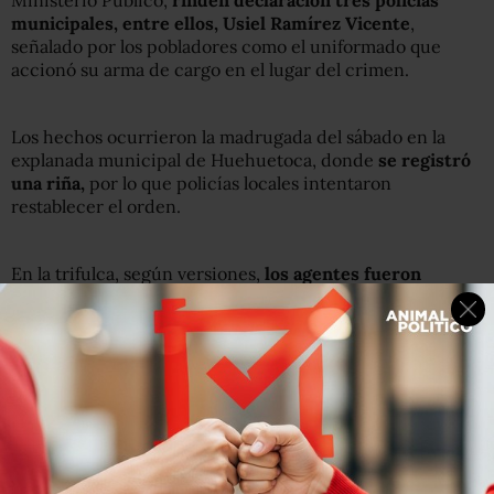
Ministerio Público,
rinden declaración tres policías
municipales, entre ellos, Usiel Ramírez Vicente
,
señalado por los pobladores como el uniformado que
accionó su arma de cargo en el lugar del crimen.
Los hechos ocurrieron la madrugada del sábado en la
explanada municipal de Huehuetoca, donde
se registró
una riña,
por lo que policías locales intentaron
restablecer el orden.
En la trifulca, según versiones,
los agentes fueron
agredidos, por lo que dos de ellos presuntamente
dispararon
con la intención de repeler la agresión.