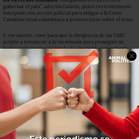
gobernar el país”, advirtió Guarín, quien recientemente
interpuso una acción judicial para obligar a la Corte
Constitucional colombiana a pronunciarse sobre el tema.
Y ese asunto, clave para que la dirigencia de las FARC
acepte a renunciar a la vía armada para proseguir su
lucha exclusivamente por la vía electoral, seguramente
será discutido cuando las partes empiecen a abordar el
tema de la reparación de las víctimas del conflicto, en
una fecha aún por definir.
Mientras, en el comunicado conjunto, gobierno y FARC
también anunciaron que “
las condiciones particulares
para el nuevo movimiento que surja del tránsito de las
FARC-EP a la activad política legal, serán discutidas en
el marco del punto tres de la agenda
“, que incluye
además aspectos como la dejación de las armas y la
desmovilización de las FARC.
Ese, sin embargo, tampoco será el próximo tema de la