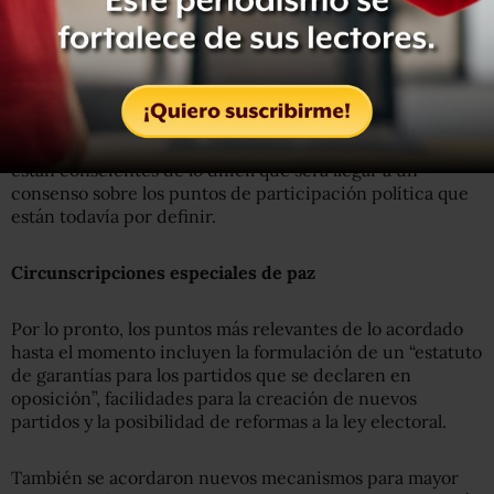
mesa de negociaciones, pues las partes también
anunciaron que en el próximo ciclo de discusiones se
empezará a abordar el tema de la solución al problema de
las drogas ilícitas.
Una decisión que sugiere que tanto gobierno como FARC
están conscientes de lo difícil que será llegar a un
consenso sobre los puntos de participación política que
están todavía por definir.
Circunscripciones especiales de paz
Por lo pronto, los puntos más relevantes de lo acordado
hasta el momento incluyen la formulación de un “estatuto
de garantías para los partidos que se declaren en
oposición”, facilidades para la creación de nuevos
partidos y la posibilidad de reformas a la ley electoral.
También se acordaron nuevos mecanismos para mayor