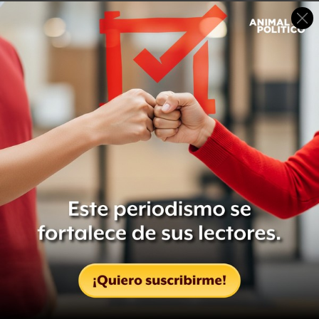
¿Qué intentas decirle al lector en esta nueva novela?
Pues que hay que abrir los ojos a las nuevas
problemáticas, porque a veces nos venden historias y no
tenemos todos los argumentos para entender las razones
y las causas.
Esperanzas en papel de arroz
no plantea que
el narcomenudeo sea una buena opción, más bien
plantea cómo la protagonista se enfrenta a toda una serie
de problemáticas.
La novela tiene la intención de ver los motivos por los
cuales una mujer que es madre de familia elige tomar ese
camino, que en realidad es lo que pasa hoy en día y lo
podemos ver en las estadísticas en las que las amas de
casa se están convirtiendo en las narcomenudistas más
importantes.
Esta novela tiene una cosa que a mí me divirtió mientras
la escribía y es que toma cosas y datos de los periódicos,
la protagonista comienza por ejemplo a ver los titulares