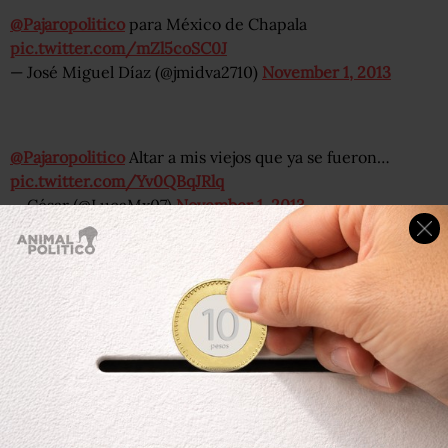
@Pajaropolitico
para México de Chapala
pic.twitter.com/mZl5coSC0J
— José Miguel Díaz (@jmidva2710)
November 1, 2013
@Pajaropolitico
Altar a mis viejos que ya se fueron…
pic.twitter.com/Yv0QBqJRlq
— César (@LucaMx07)
November 1, 2013
@Pajaropolitico
esta en una expo…
pic.twitter.com/fYzUHlRZuz
— Miguel Angel (@antauri7)
November 1, 2013
Pues en Chile no ponen ofrenda y no tengo muchas cosas
pero a mis muertos les ofrezco mis víveres 🙂