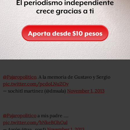
@Pajaropolitico
pic.twitter.com/vkz2sWESik
— Magdalena Saldaña (@Magdagaskr)
November 1, 2013
@Pajaropolitico
el altar de los Robles en Oaxaca !!!
pic.twitter.com/iL8jCA06H4
— Keepogabriel (@keepogab)
November 1, 2013
@Pajaropolitico
. A la memoria de Gustavo y Sergio
pic.twitter.com/pcdoLNuZOv
— xochitl martinez (@dmsala)
November 1, 2013
@Pajaropolitico
a mis padre ….
pic.twitter.com/bNkeBGhOal
— Aarón (@aa_ron1)
November 1, 2013