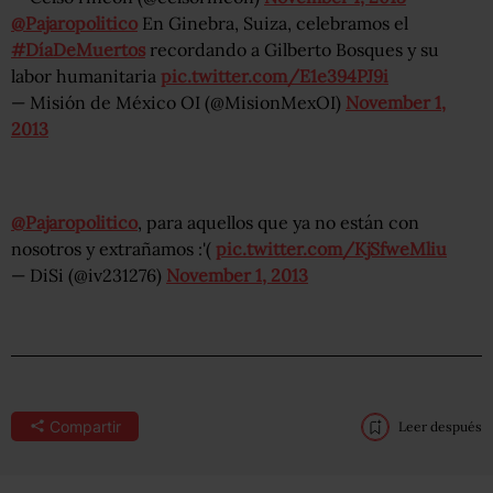
@Pajaropolitico
En Ginebra, Suiza, celebramos el
#DíaDeMuertos
recordando a Gilberto Bosques y su
labor humanitaria
pic.twitter.com/E1e394PJ9i
— Misión de México OI (@MisionMexOI)
November 1,
2013
@Pajaropolitico
, para aquellos que ya no están con
nosotros y extrañamos :'(
pic.twitter.com/KjSfweMliu
— DiSi (@iv231276)
November 1, 2013
Compartir
Leer después