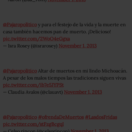
@Pajaropolitico
y para el festejo de la vida y la muerte en
casa también hacemos pan de muerto. ¡Delicioso!
pic.twitter.com/2WoO4eGgxa
— Isra Rosey (@israrosey)
November 1, 2013
@Pajaropolitico
Altar de muertos en mi lindo Michoacán.
A pesar de los malos tiempos las tradiciones siguen vivas
pic.twitter.com/ib7e5JYPSt
— Claudia Avalos (@clauavt)
November 1, 2013
@Pajaropolitico
#ofrendaDeMuertos
#LasdosFridas
pic.twitter.com/stFzgBcgqI
— Celso rincon (@celsorincon)
November 1, 2013