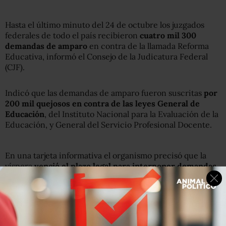
Hasta el último minuto del 24 de octubre los juzgados
federales de todo el país recibieron
cuatro mil 300
demandas de amparo
en contra de la llamada Reforma
Educativa, informó el Consejo de la Judicatura Federal
(CJF).
Indicó que las demandas de amparo fueron suscritas
por
200 mil quejosos en contra de las leyes General de
Educación
, del Instituto Nacional para la Evaluación de la
Educación, y General del Servicio Profesional Docente.
En una tarjeta informativa el organismo precisó que la
víspera
venció el plazo legal para interponer demandas
de juicio de amparo en contra de la denominada Reforma
Educativa.
El pleno del CJF emitió el Acuerdo General 28/2013 para