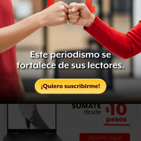
que sean los Juzgados de Distrito Primero, Segundo,
Tercero, Sexto y Séptimo; así como los Tribunales
Colegiados Primero, Segundo y Tercero del Centro
Auxiliar de la Segunda Región los que conozcan del
trámite, resolución y, en su caso, ejecución de dichos
juicios.
Detalló que estos juzgados y tribunales tienen su
residencia en San Andrés Cholula, Puebla.