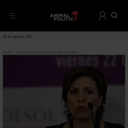
06 de agosto, 2026
Home
>
Sedesol detecta desfalco de 50 mdp con Calderón