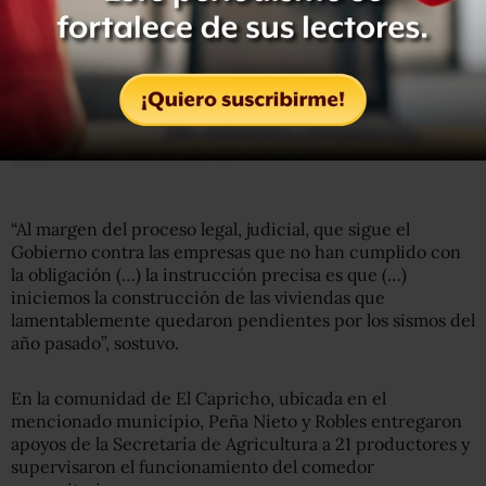
“Al margen del proceso legal, judicial, que sigue el
Gobierno contra las empresas que no han cumplido con
la obligación (…) la instrucción precisa es que (…)
iniciemos la construcción de las viviendas que
lamentablemente quedaron pendientes por los sismos del
año pasado”, sostuvo.
En la comunidad de El Capricho, ubicada en el
mencionado municipio, Peña Nieto y Robles entregaron
apoyos de la Secretaría de Agricultura a 21 productores y
supervisaron el funcionamiento del comedor