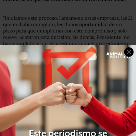
“Iniciamos este proceso, llamamos a estas empresas, las 21
que no había cumplido, les dimos oportunidad de un
plazo para que cumplieran con este compromiso y sólo
nueve acataron esta decisión, las demás, Presidente, no
han cumplido, y por eso seguimos con el procedimiento
y estamos por definir las responsabilidades”, dijo.
El Presidente Enrique Peña Nieto dijo que la Secretaría
de Desarrollo Agrario, Territorial y Urbano (Sedatu) será
la encargada de edificar las viviendas,
independientemente de que los procedimientos legales
ya se iniciaron para recuperar el dinero pagado.