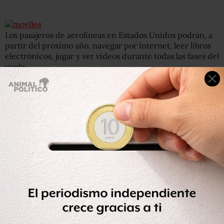
Los pasajeros de aerolíneas en Estados Unidos podrán, a
partir del próximo año, navegar por internet, leer libros
electrónicos, jugar y ver videos durante todas las fases del
vuelo.
[contextly_sidebar
id=”946b222637898e2c29a9410a0ed67be8″]Así lo anunció
la Administración Federal de Aviación (FAA, por sus siglas
en inglés) al cambiar las reglas de seguridad sobr el uso
de dispositivos electrónicos.
Algunas prohibiciones se mantendrán vigentes, como el
uso de teléfonos móviles para comunicaciones de voz
durante el vuelo.
Las nuevas reglas sólo se aplicarán en los aviones que