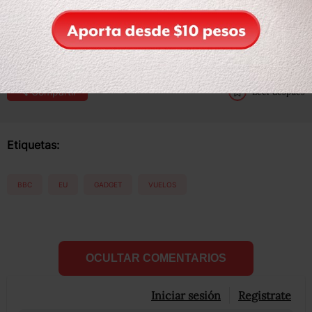
cumplan con ciertos criterios para proteger a la aeronave
de interferencia electrónica.
Compartir
Leer después
Etiquetas:
BBC
EU
GADGET
VUELOS
OCULTAR COMENTARIOS
Iniciar sesión
Registrate