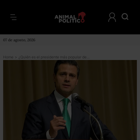
07 de agosto, 2026
Home
>
¿Quién es el presidente más popular de AL? (No. No es Peña Nieto)