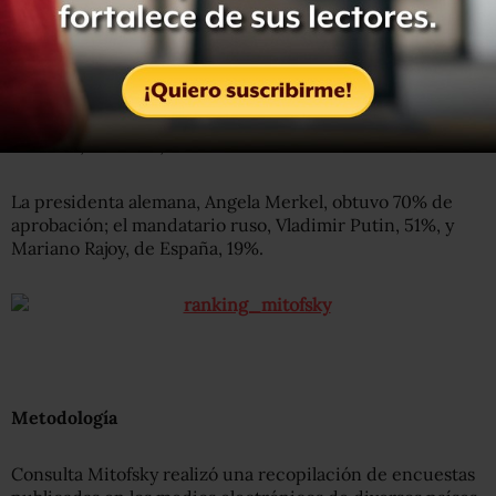
Según el estudio de Consulta Mitofsky, el cual revela la
aprobación que otorga la opinión pública a sus
gobernantes por su gestión, el presidente de Estados
Unidos, Barack Obama, obtuvo 44 puntos de 100 y Dilma
Rousseff, de Brasil, 37%.
La presidenta alemana, Angela Merkel, obtuvo 70% de
aprobación; el mandatario ruso, Vladimir Putin, 51%, y
Mariano Rajoy, de España, 19%.
Metodología
Consulta Mitofsky realizó una recopilación de encuestas