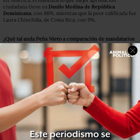
En América, el mandatario que mejor aprobación
ciudadana tiene es
Danilo Medina de República
Dominicana
, con 88%, mientras que la peor calificada fue
Laura Chinchilla, de Costa Rica, con 9%.
¿Qué tal anda Peña Nieto a comparación de mandatarios
internacionales?