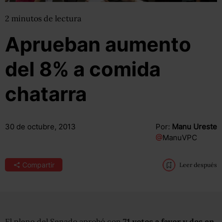
2
minutos
de lectura
Aprueban aumento
del 8% a comida
chatarra
30 de octubre, 2013
Por:
Manu Ureste
@
ManuVPC
Compartir
Leer después
El pleno del Senado aprobó con
71 votos a favor y dos en