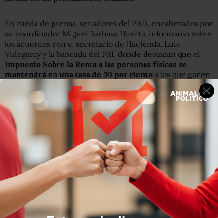
En rueda de prensa, senadores del PRD, encabezados por
su coordinador Miguel Barbosa Huerta, informaron sobre
los acuerdos con el secretario de Hacienda, Luis
Videgaray y la bancada del PRI, donde destacan que el
Impuesto Sobre la Renta a las personas físicas se
mantendrá en una tasa de 30 por ciento
a los que ganen
al año hasta 750 mil pesos.