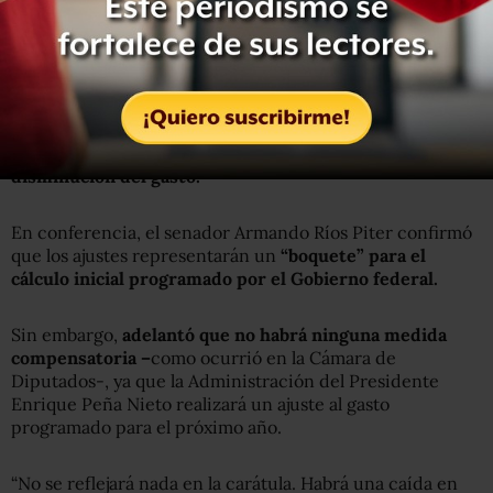
Asimismo expusieron que con estas modificaciones,
que
se prevé aprobar hoy mismo en el Pleno del Senado
,
habrá una baja en los ingresos del gobierno federal el
próximo año,
lo cual se reflejará también en una
disminución del gasto.
En conferencia, el senador Armando Ríos Piter confirmó
que los ajustes representarán un
“boquete” para el
cálculo inicial programado por el Gobierno federal.
Sin embargo,
adelantó que no habrá ninguna medida
compensatoria –
como ocurrió en la Cámara de
Diputados-, ya que la Administración del Presidente
Enrique Peña Nieto realizará un ajuste al gasto
programado para el próximo año.
“No se reflejará nada en la carátula. Habrá una caída en