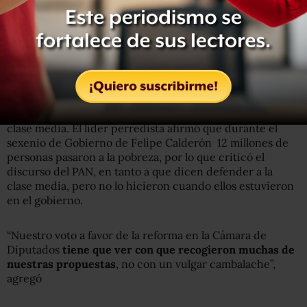
Jesús Zambrano, líder nacional del PRD, dijo que
es absolutamente falso que con la reforma se dañe a la
clase media. El líder perredista afirmó que durante el
sexenio de Gobierno de Felipe Calderón 12 millones de
personas pasaron a la pobreza, por lo que criticó el
discurso del PAN, en tanto a que dicen defender a la
clase media, pero no lo hicieron cuando ellos estuvieron
en el gobierno.
“Nuestro voto a favor de la reforma en la Cámara de
Diputados
tiene que ver con que recogieron muchas de
nuestras propuestas
, no con un vulgar cambalache”,
agregó