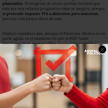
planteados.
El dirigente de dicho partido rechazó que
ésta sea una reforma progresiva como se asegura, porque
sí pretende imponer IVA a alimentos para mascotas,
pero no a las joyas u obras de arte.
Madero considera que, aunque el Pacto por México es un
parte aguas, es el momento en que el PAN “tome
decisiones
muy responsables
de permitir posibilitar
grandes reformas, pero con la misma vehemencia,
intensidad y la fuerza oponernos a las medidas
perjudiciales”.