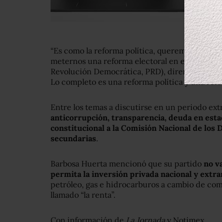
“Es como la reforma política, queremos una re
meternos una reforma electoral en el extraordi
Revolución Democrática, PRD), diremos que es 
Lo completo es una reforma política y una refor
Entre los temas a discutirse en un periodo ext
anticorrupción, transparencia, deuda en est
constitucional a la Comisión Nacional de los
secundarias
.
Barbosa Huerta mencionó que su partido
no va
permita la inversión privada nacional y extra
petróleo, gas e hidrocarburos a cambio de comp
llamado “la renta”.
Con información de
La Jornada
y Notimex.