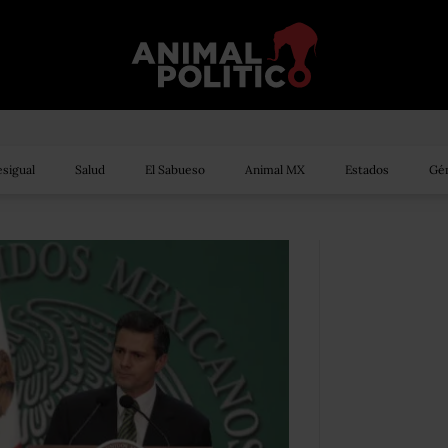
sigual
Salud
El Sabueso
Animal MX
Estados
Gén