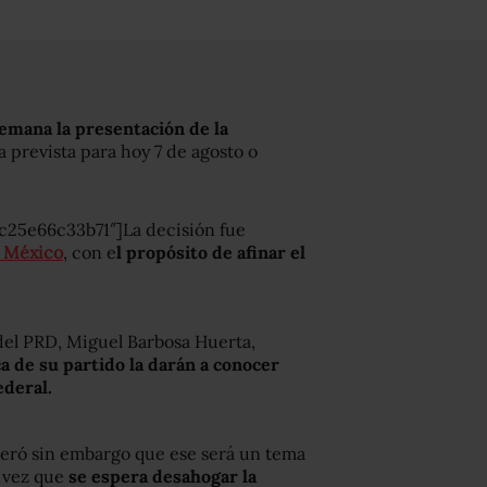
emana la presentación de la
ba prevista para hoy 7 de agosto o
c25e66c33b71″]La decisión fue
r México
, con e
l propósito de afinar el
 del PRD, Miguel Barbosa Huerta,
 de su partido la darán a conocer
ederal.
deró sin embargo que ese será un tema
 vez que
se espera desahogar la