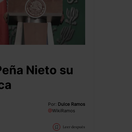
eña Nieto su
ca
Por:
Dulce Ramos
@
WikiRamos
Leer después