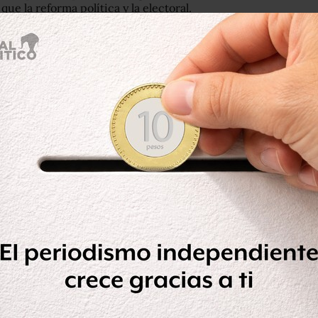
l que la reforma política y la electoral.
 al señalar que sí es un asunto
iodo extraordinario”.