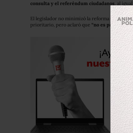
consulta y el referéndum ciudadanos
, al igua
El legislador no minimizó la reforma energética
prioritario, pero aclaró que
“no es para un per