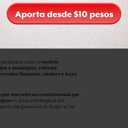
forma política profunda y quieren
nario que nosotros (el Partido de la
parte del debate la reforma electoral.
ma electoral”, recalcó.
raordinario están el
modelo
ados y municipios, reforma
 Derechos Humanos, catastro y leyes
 por una reforma constitucional que
njera
en áreas estratégicas del
artir las ganancias de lo que se ha