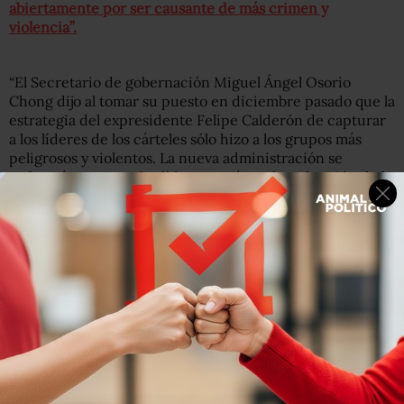
abiertamente por ser causante de más crimen y
violencia”.
“El Secretario de gobernación Miguel Ángel Osorio
Chong dijo al tomar su puesto en diciembre pasado que la
estrategia del expresidente Felipe Calderón de capturar
a los líderes de los cárteles sólo hizo a los grupos más
peligrosos y violentos. La nueva administración se
enfocará menos en los líderes y más en la reducción de la
violencia”, recuerda AP en el texto, que cita al analista en
temas de seguridad Raúl Benítez, académico de la UNAM.
“La estrategia del Ejército es exactamente la misma.
No es
una falla del nuevo gobierno. Es una realidad que
enfrentan. Cambiar la estrategia es un proceso muy
lento. En el corto plazo, tendrán que actuar contra los
líderes del narcotráfico”
, dijo el experto a la agencia.