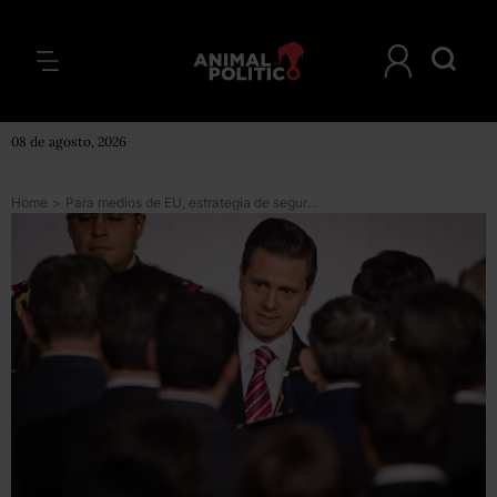
08 de agosto, 2026
Home
>
Para medios de EU, estrategia de seguridad de EPN es ‘más de lo mismo’