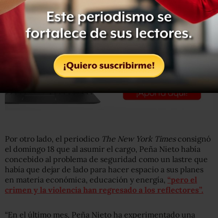
Por otro lado, el periodico
The New York Times
consignó
el domingo 18 que al asumir el cargo, Peña Nieto había
concebido al problema de seguridad como un lastre que
había que dejar de lado para hacer espacio a sus planes
en materia económica, educación y energía,
“pero el
crimen y la violencia han regresado a los reflectores”.
“En el último mes, Peña Nieto ha experimentado una