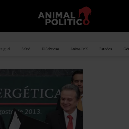
sigual
Salud
El Sabueso
Animal MX
Estados
Gén