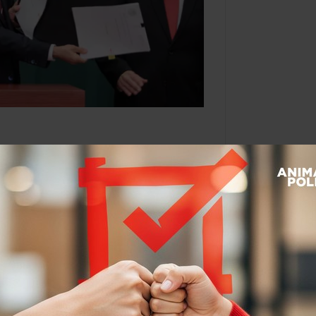
Nieto sobre
ca
Por:
Dulce Ramos
@
WikiRamos
Leer después