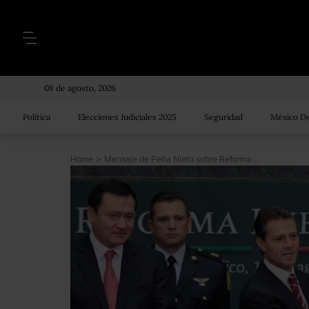
08 de agosto, 2026
Política
Elecciones Judiciales 2025
Seguridad
México De
Home
>
Mensaje de Peña Nieto sobre Reforma Energética