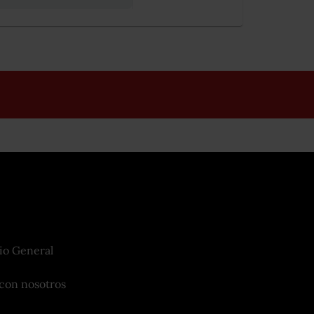
io General
con nosotros