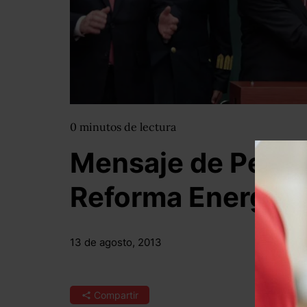
0
minutos
de lectura
Mensaje de Peña 
Reforma Energéti
13 de agosto, 2013
Compartir