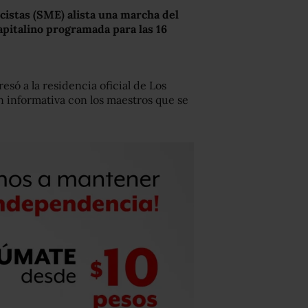
cistas (SME) alista una marcha del
pitalino programada para las 16
só a la residencia oficial de Los
ión informativa con los maestros que se