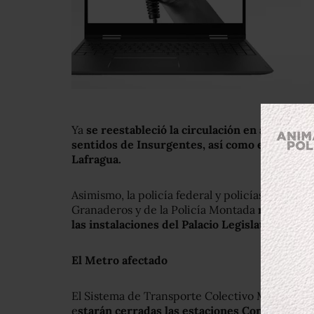
Ya
se reestableció la circulación en avenida H
sentidos de Insurgentes, así como en Paseo d
Lafragua.
Asimismo, la policía federal y policías preven
Granaderos y de la Policía Montada
reforzaron
las instalaciones del Palacio Legislativo de Sa
El Metro afectado
El Sistema de Transporte Colectivo Metro anu
e
starán cerradas las estaciones Constituyent