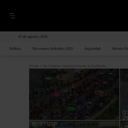
07 de agosto, 2026
Política
Elecciones Judiciales 2025
Seguridad
México De
Home
>
Se instalan maestros frente al Auditorio Nacional; SME alista marcha