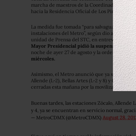
marcha de maestros de la Coordinadora Nacion
hacia la Residencia Oficial de Los Pinos.
La medida fue tomada “para salvaguardar la int
instalaciones del Metro”, según dio a conocer 
unidad de Prensa del STC, en entrevista con
M
Mayor Presidencial pidió la suspensión de ac
noche de ayer 27 de agosto y la orden
es mant
miércoles.
Asimismo, el Metro anunció que ya se encuentr
Allende (L-2), Bellas Artes (L-2 y 8) y Candelaria
cerradas esta mañana por la movilización magis
Buenas tardes, las estaciones Zócalo, Allende L-
y 4, ya se encuentran en servicio normal, graci
— MetroCDMX (@MetroCDMX)
August 28, 201