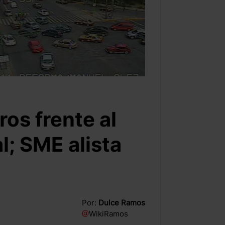
ros frente al
l; SME alista
Por:
Dulce Ramos
@
WikiRamos