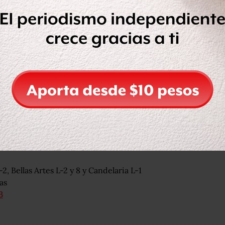
al de Trabajadores de la Educación
egridad de los usuarios y las
Jorge Escalante, coordinador de la
ilenio
; además apuntó que e
l Estado
tividades
en las estaciones desde la
enerlas cerradas durante todo este
an abiertas las estaciones Zócalo,
 (L-1 y 4), las cuales estuvieron
terial.
2, Bellas Artes L-2 y 8 y Candelaria L-1
as
3