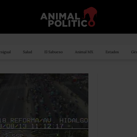
sigual
Salud
El Sabueso
Animal MX
Estados
Gén